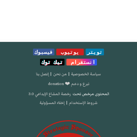
تويتر
يوتيوب
فيسبوك
انستقرام
تيك توك
سياسة الخصوصية
|
من نحن
|
إتصل بنا
تبرع و دعم ❤️ donation
المحتوى مرخص تحت
رخصة المشاع الإبداعي 3.0
شروط الإستخدام
|
إخلاء المسؤولية