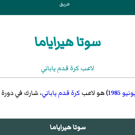
عريق
سوتا هيراياما
لاعب كرة قدم ياباني
ونيو
1985
) هو لاعب
كرة قدم
ياباني
، شارك في دورة
سوتا هيراياما