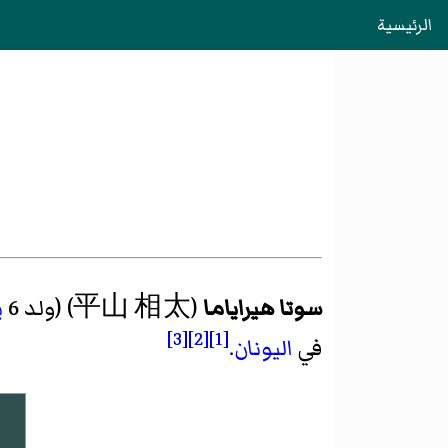
الرئيسية
سوتا هيراياما
(平山 相太) (ولد 6
ي
[3]
[2]
[1]
في
اليونان
.