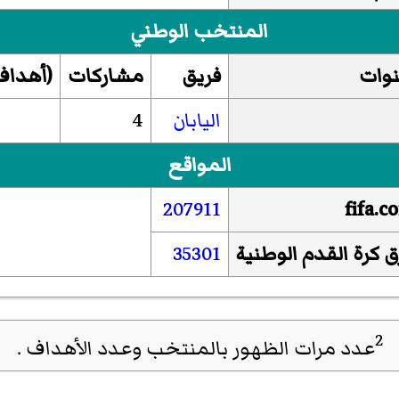
المنتخب الوطني
وات
فريق
مشاركات
(أهداف
اليابان
4
المواقع
207911
fifa.c
ق كرة القدم الوطنية
35301
2
عدد مرات الظهور بالمنتخب وعدد الأهداف .