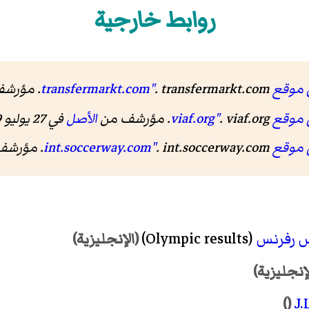
روابط خارجية
transfer"
. transfermarkt.com. مؤرشف من
viaf.or"
. viaf.org. مؤرشف من
الأصل
في 27 يوليو 2019.
int.socc"
. int.soccerway.com. مؤرشف من
 رفرنس
(Olympic results)
(الإنجليزية)
إنجليزية)
J.
()