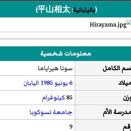
(
باليابانية
:
平山相太
)‏
معلومات شخصية
اسم الكامل
سوتا هيراياما
ميلاد
6 يونيو
1985
اليابان
وزن
85
كيلوغرام
مدرسة الأم
جامعة تسوكوبا
رقم
9