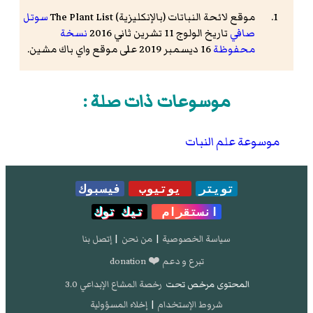
موقع لائحة النباتات (بالإنكليزية) The Plant List
سوتل
صافي
تاريخ الولوج 11 تشرين ثاني 2016
نسخة
محفوظة
16 ديسمبر 2019 على موقع واي باك مشين.
موسوعات ذات صلة :
موسوعة علم النبات
تويتر
يوتيوب
فيسبوك
انستقرام
تيك توك
سياسة الخصوصية
|
من نحن
|
إتصل بنا
تبرع و دعم ❤️ donation
المحتوى مرخص تحت
رخصة المشاع الإبداعي 3.0
شروط الإستخدام
|
إخلاء المسؤولية