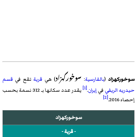
سوخورکهزاد
سوخوركهزاد
(
بالفارسية
:
) هي
قرية
تقع في
قسم
[1]
حيدريه الريفي
في
إيران
.
يقدر عدد سكانها بـ 312 نسمة بحسب
[2]
إحصاء 2016
.
سوخوركهزاد
- قرية -