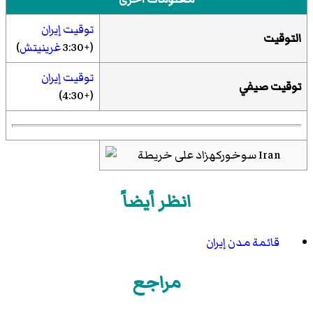
توقيت إيران
التوقيت
(+3:30
غرينيتش
)
توقيت إيران
توقيت صيفي
(+4:30)
انظر أيضاً
قائمة مدن إيران
مراجع