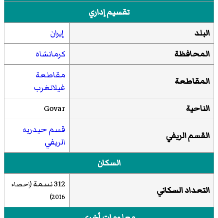
تقسيم إداري
البلد
إيران
المحافظة
كرمانشاه
مقاطعة
المقاطعة
غيلانغرب
الناحية
Govar
قسم حيدريه
القسم الريفي
الريفي
السكان
312 نسمة
(إحصاء
التعداد السكاني
)
2016
معلومات أخرى