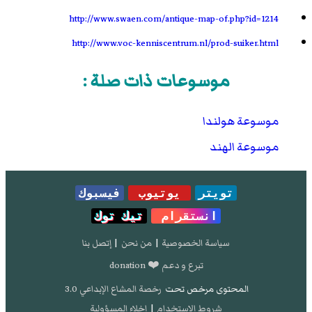
http://www.swaen.com/antique-map-of.php?id=1214
http://www.voc-kenniscentrum.nl/prod-suiker.html
موسوعات ذات صلة :
موسوعة هولندا
موسوعة الهند
تويتر
يوتيوب
فيسبوك
انستقرام
تيك توك
سياسة الخصوصية
|
من نحن
|
إتصل بنا
تبرع و دعم ❤️ donation
المحتوى مرخص تحت
رخصة المشاع الإبداعي 3.0
شروط الإستخدام
|
إخلاء المسؤولية