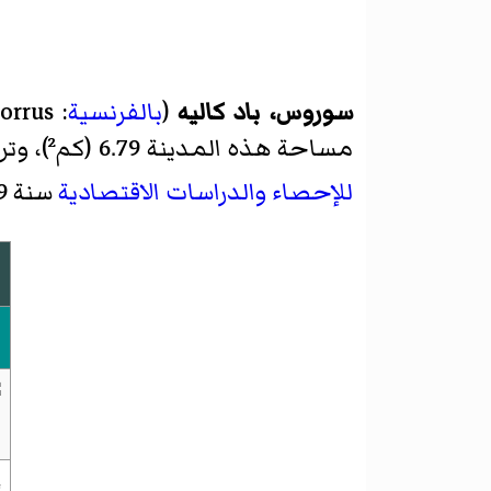
سوروس، باد كاليه
(
بالفرنسية
:
orrus
مساحة هذه المدينة 6.79 (كم²)، وترتفع عن سطح البحر 45 م، يبلغ عدد سكانها 622 نسمة حسب
للإحصاء والدراسات الاقتصادية
سنة 2009 م.