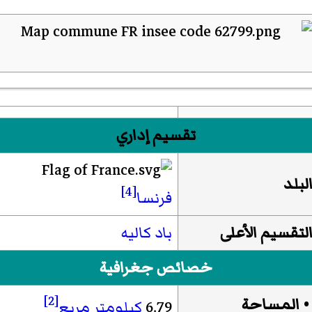
تقسيم إداري
لبلد
[4]
فرنسا
لتقسيم الأعلى
باد كاليه
خصائص جغرافية
[2]
 المساحة
6.79
كيلومتر مربع