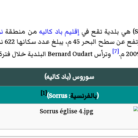
S
)‏ هي بلدية تقع في
إقليم باد كاليه
من منطقة
نو
[7]
وترأس
Bernard Oudart
البلدية خلال فترة (2001-2008
سوروس (باد كاليه)
[1]
(
بالفرنسية
:
Sorrus
)‏