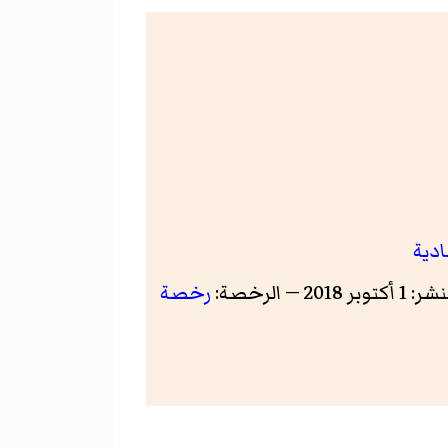
ادية
201 — الرخصة:
رخصة