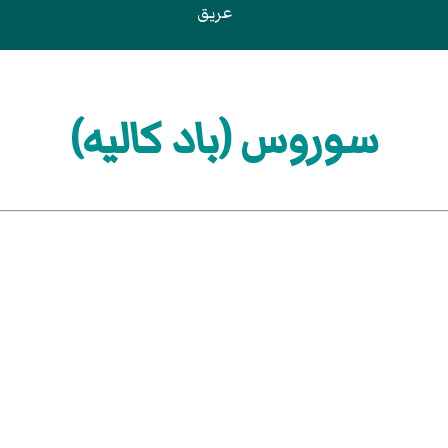
عريق
سوروس (باد كاليه)