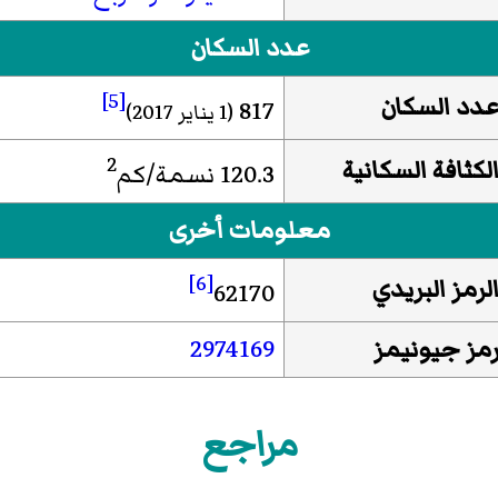
عدد السكان
[5]
دد السكان
817
(1 يناير 2017)
2
لكثافة السكانية
120.3 نسمة/كم
معلومات أخرى
[6]
لرمز البريدي
62170
مز جيونيمز
2974169
مراجع