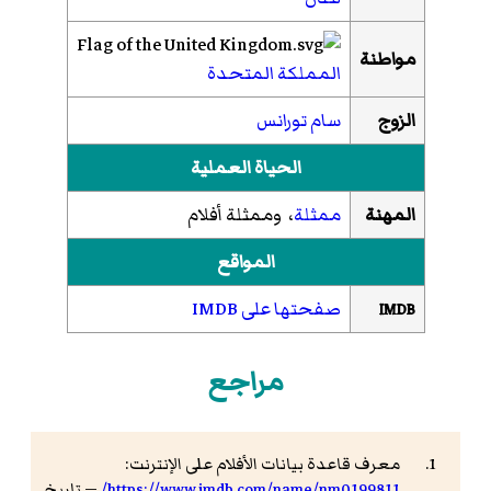
مواطنة
المملكة المتحدة
الزوج
سام تورانس
الحياة العملية
المهنة
ممثلة
، وممثلة أفلام
المواقع
صفحتها على IMDB
IMDB
مراجع
معرف قاعدة بيانات الأفلام على الإنترنت:
https://www.imdb.com/name/nm0199811/
— تاريخ