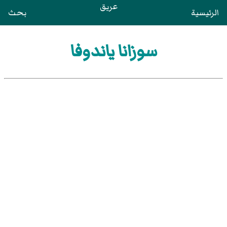
عريق
الرئيسية
بحث
سوزانا ياندوفا