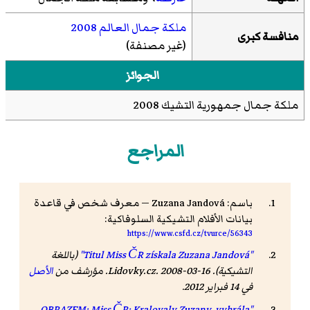
ملكة جمال العالم 2008
منافسة كبرى
(غير مصنفة)
الجوائز
ملكة جمال جمهورية التشيك 2008
المراجع
باسم: Zuzana Jandová — معرف شخص في قاعدة
بيانات الأفلام التشيكية السلوفاكية:
https://www.csfd.cz/tvurce/56343
"Titul Miss ČR získala Zuzana Jandová"
(باللغة
التشيكية). Lidovky.cz. 2008-03-16. مؤرشف من
الأصل
في 14 فبراير 2012
.
"OBRAZEM: Miss ČR: Kralovaly Zuzany, vyhrála