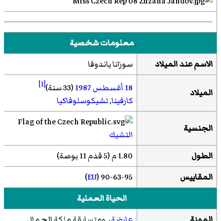
معلومات شخصية
الاسم عند الميلاد
سوزانا ياندوفا
[1]
18 أغسطس
1987
(33 سنة)
الميلاد
كارفينا
,
تشيكوسلوفاكيا
الجنسية
التشيك
الطول
1.80 م (5 قدم 11 بوصة)
المقاييس
90-63-95 (
EU
)
الحياة العملية
المهنة
عارضة
، ومتسابقة ملكة الجمال