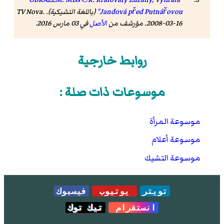
Jandová před Putnářovou"
(باللغة التشيكية). TV Nova.
2008-03-16. مؤرشف من
الأصل
في 03 مارس 2016
.
روابط خارجية
موسوعات ذات صلة :
موسوعة المرأة
موسوعة أعلام
موسوعة التشيك
تويتر
يوتيوب
فيسبوك
انستقرام
تيك توك