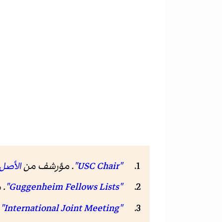
"USC Chair"
. مؤرشف من
الأصل
"Guggenheim Fellows Lists"
. 
"International Joint Meeting"
.