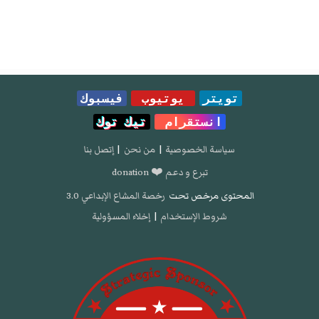
تويتر
يوتيوب
فيسبوك
انستقرام
تيك توك
سياسة الخصوصية
|
من نحن
|
إتصل بنا
تبرع و دعم ❤️ donation
المحتوى مرخص تحت
رخصة المشاع الإبداعي 3.0
شروط الإستخدام
|
إخلاء المسؤولية