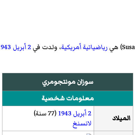
Sus
)‏ هي
رياضياتية
أمريكية
، ولدت في
2 أبريل
1943
سوزان مونتجومري
معلومات شخصية
2 أبريل
1943
(77 سنة)
الميلاد
لانسنغ