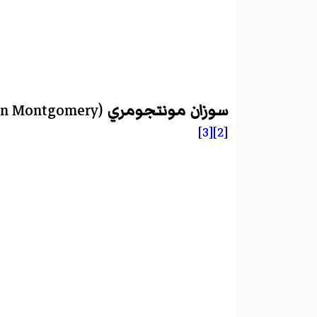
سوزان مونتجومري
(
an Montgomery
[3]
[2]