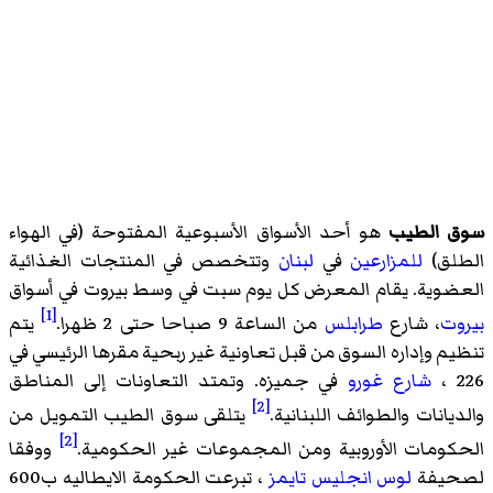
سوق الطيب
هو أحد الأسواق الأسبوعية المفتوحة (في الهواء
الطلق)
للمزارعين
في
لبنان
وتتخصص في المنتجات الغذائية
العضوية. يقام المعرض كل يوم سبت في وسط بيروت في أسواق
[1]
بيروت
، شارع
طرابلس
من الساعة 9 صباحا حتى 2 ظهرا.
يتم
تنظيم وإداره السوق من قبل تعاونية غير ربحية مقرها الرئيسي في
226 ،
شارع غورو
في جميزه. وتمتد التعاونات إلى المناطق
[2]
والديانات والطوائف اللبنانية.
يتلقى سوق الطيب التمويل من
[2]
الحكومات الأوروبية ومن المجموعات غير الحكومية.
ووفقا
لصحيفة
لوس انجليس
تايمز
، تبرعت الحكومة الايطاليه ب600