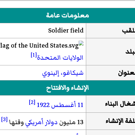
معلومات عامة
للقب
Soldier field
بلد
[1]
الولايات المتحدة
عنوان
شيكاغو، إلينوي
الإنشاء والافتتاح
[2]
غال البناء
11 أغسطس
1922
[3]
فة الإنشاء
13 مليون
دولار أمريكي
وقتها