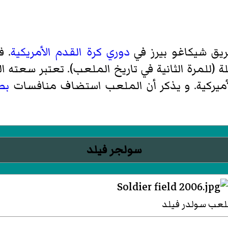
يق شيكاغو بيرز في
دوري كرة القدم الأمريكية
أميركية. و يذكر أن الملعب استضاف منافسات
بطو
سولجر فيلد
عب سولدر فيلد