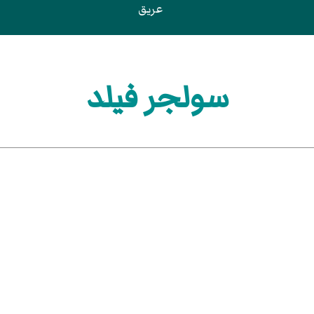
عريق
سولجر فيلد