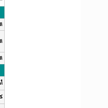
ا
ال
ال
أش
كل