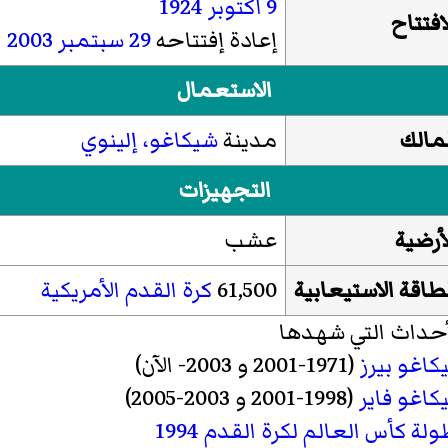
9 أكتوبر
1924
افتتاح
إعادة إفتتاحه
29 سبتمبر
2003
الاستعمال
مالك
مدينة
شيكاغو، إلينوي
التجهيزات
أرضية
عشب
طاقة الاستيعابية
61,500
كرة القدم الأمريكية
أحداث التي شهدها
كاغو بيرز
(1971-2001 و 2003- الآن)
كاغو فاير
(1998-2001 و 2003-2005)
لة كأس العالم لكرة القدم 1994