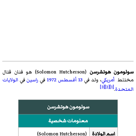
سولومون هوتشرسن
(
Solomon Hutcherson
)‏ هو
فنان قتال
مختلط
أمريكي
، ولد في
13 أغسطس
1972
في
راسين
في
الولايات
[3]
[2]
[1]
المتحدة
.
سولومون هوتشرسن
معلومات شخصية
اسم الولادة
(
Solomon Hutcherson
)‏