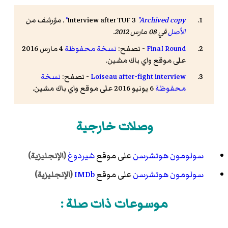
"Archived copy"
Interview after TUF 3
. مؤرشف من
الأصل
في 08 مارس 2012
.
Final Round
- تصفح:
نسخة محفوظة
4 مارس 2016
على موقع واي باك مشين.
Loiseau after-fight interview
- تصفح:
نسخة
محفوظة
6 يونيو 2016 على موقع واي باك مشين.
وصلات خارجية
سولومون هوتشرسن
على موقع
شيردوغ
(الإنجليزية)
سولومون هوتشرسن
على موقع
IMDb
(الإنجليزية)
موسوعات ذات صلة :