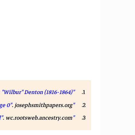
"Solomon "Wilbur" Denton (1816-1864)"
"Doctrine and Covenants, 1835, Page 0"
. josephsmithpapers.org. مؤرشف من
"RootsWeb's WorldConnect Project: LDS Historical"
. wc.rootsweb.ancestry.com. مؤرشف من