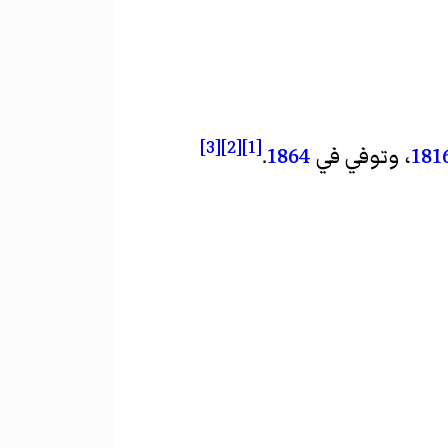
[3]
[2]
[1]
181
، وتوفي في
1864
.