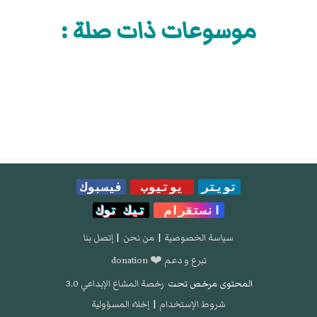
موسوعات ذات صلة :
تويتر
يوتيوب
فيسبوك
انستقرام
تيك توك
سياسة الخصوصية
|
من نحن
|
إتصل بنا
تبرع و دعم ❤️ donation
المحتوى مرخص تحت
رخصة المشاع الإبداعي 3.0
شروط الإستخدام
|
إخلاء المسؤولية