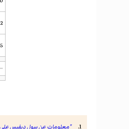
012
012
5–
"معلومات عن سول ديفيس على موقع ase.com