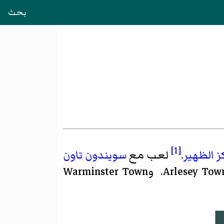
بحث
[1]
ز
الظهير
.
لعب مع
سويندون تاون
وWarminster Town