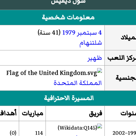
سول ديفيس
معلومات شخصية
4 سبتمبر
1979
(41 سنة)
ميلاد
شلتنهام
ركز اللعب
ظهير
لجنسية
المملكة المتحدة
المسيرة الاحترافية
نوات
فريق
مباريات
أهداف
(0)
114
1997–2