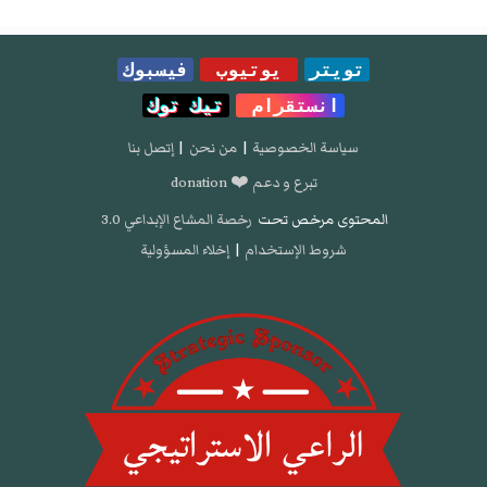
تويتر
يوتيوب
فيسبوك
انستقرام
تيك توك
سياسة الخصوصية
|
من نحن
|
إتصل بنا
تبرع و دعم ❤️ donation
المحتوى مرخص تحت
رخصة المشاع الإبداعي 3.0
شروط الإستخدام
|
إخلاء المسؤولية