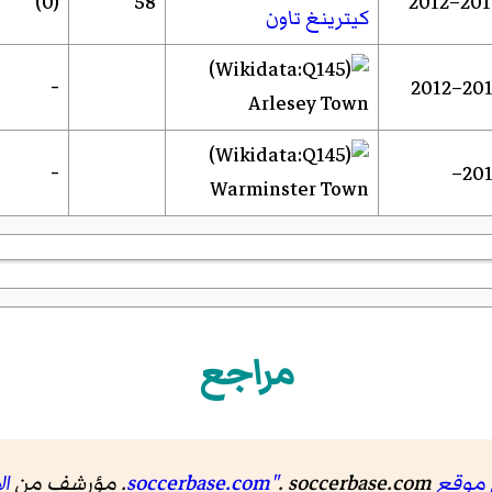
(0)
58
2010–2
كيترينغ تاون
-
2012–2
Arlesey Town
-
201
Warminster Town
مراجع
soccerb"
. soccerbase.com. مؤرشف من
ا