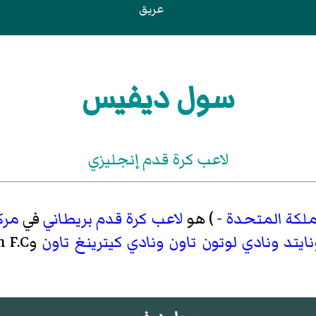
عريق
سول ديفيس
لاعب كرة قدم إنجليزي
ملكة المتحدة
- ) هو
لاعب كرة قدم
بريطاني
في
مرك
نايتد
ونادي لوتون تاون
ونادي كيترينغ تاون
وArlesey Town F.C.