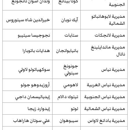
كوتا بينانغ
ولدان أسوان تانجونغ
الجنوبية
مديرية لابوهانباتو
آيك نوبان
خيرالدين شاه سيتوروس
الشمالية
مديرية لانجكات
ستابات
نجوجيسا سيتيبو
مديرية ماندايلينغ
بانيابوانجان
هدايات باتوبارا
ناتال
جونونغ
مديرية نياس
سوكهياتولو لاولي
سيتولي
مديرية نياس الغربية
لاهومي
أروزيدوهو جولو
مديرية نياس الجنوبية
تيلوك دالام
إيدياليسمان داجي
مديرية نياس الشمالية
لوتو
إيدوارد زيجا
مديرية بادانغ لاواس
سيبوهوان
علي سوتان هاراهاب