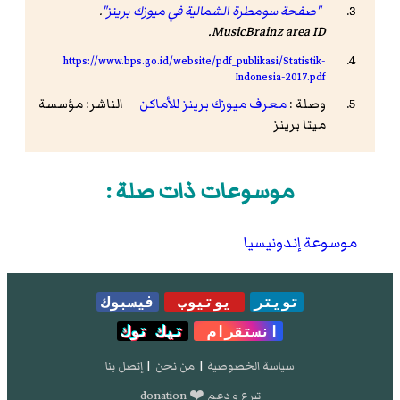
"صفحة سومطرة الشمالية في ميوزك برينز"
.
.
MusicBrainz area ID
https://www.bps.go.id/website/pdf_publikasi/Statistik-
Indonesia-2017.pdf
وصلة :
معرف ميوزك برينز للأماكن
— الناشر: مؤسسة
ميتا برينز
موسوعات ذات صلة :
موسوعة إندونيسيا
تويتر
يوتيوب
فيسبوك
انستقرام
تيك توك
سياسة الخصوصية
|
من نحن
|
إتصل بنا
تبرع و دعم ❤️ donation