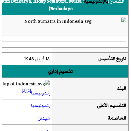
الشعار:(
بالإندونيسية
:
ekun Berkarya, Hidup Sejahtera, Mulia
Berbudaya
)‏
تاريخ التأسيس
15 أبريل 1948
تقسيم إداري
البلد
[3]
[2]
إندونيسيا
التقسيم الأعلى
إندونيسيا
العاصمة
ميدان