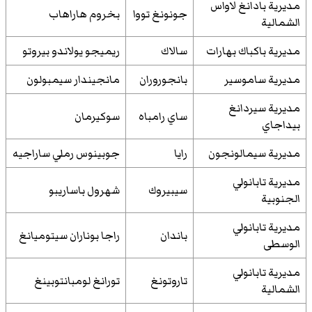
مديرية بادانغ لاواس
جونونغ تووا
بخروم هاراهاب
الشمالية
مديرية باكباك بهارات
سالاك
ريميجو يولاندو بيروتو
مديرية ساموسير
بانجوروران
مانجيندار سيمبولون
مديرية سيردانغ
ساي رامباه
سوكيرمان
بيداجاي
مديرية سيمالونجون
رايا
جوبينوس رملي ساراجيه
مديرية تابانولي
سيبيروك
شهرول باساريبو
الجنوبية
مديرية تابانولي
باندان
راجا بوناران سيتوميانغ
الوسطى
مديرية تابانولي
تاروتونغ
تورانغ لومبانتوبينغ
الشمالية