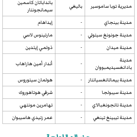
بانداباتان كاسمين
مديرية توبا ساموسير
باليغي
سيمانجونتار
مدينة بينجاي
-
إيداهام
مدينة جونونغ سيتولي
-
مارتينوس لاسي
مدينة ميدان
-
ذولمي إيلدين
مدينة
-
أندار أمين هاراهاب
بادانغسيديمبووان
مدينة بيماتانغسيانتار
-
هولمان سيتوروس
مدينة سيبولجا
-
شرفي هوتاهوروك
مدينة تانجونغبالاي
-
تهامرين مونتهي
مدينة تيبينغ تينغي
-
عمر زنيدي هاسيبوان