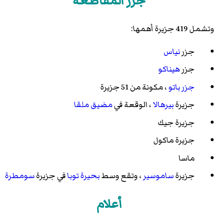
جزر المقاطعة
وتشمل 419 جزيرة أهمها:
جزر
نياس
جزر
هيناكو
جزر باتو
، مكونة من 51 جزيرة
جزيرة
بيرهالا
، الوقعة في
مضيق ملقا
جزيرة جيك
جزيرة ماكول
ماسا
جزيرة
ساموسير
، وتقع وسط
بحيرة توبا
في جزيرة
سومطرة
أعلام