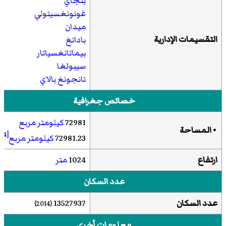
بنجاي
غونونغسيتولي
ميدان
التقسيمات الإدارية
بادانغ
بيماتانغسياتار
سيبولغا
تانجونغ بالاي
تيبنغ
خصائص جغرافية
72981
كيلومتر مربع
• المساحة
[4]
72981.23
كيلومتر مربع
ارتفاع
1024
متر
عدد السكان
عدد السكان
13527937
(2014)
معلومات أخرى