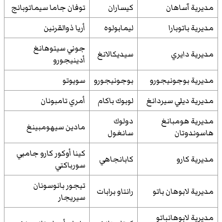
مديرية آساهان
كيساران
توفان جاما سيماتوبانج
مديرية باتوبارا
ليمابولوه
أريا ذوالقرنين
جوني سيتوهانغ
مديرية دايري
سيديكالانغ
أدينيجورو
مديرية بوجونيجورو
بوجونيجورو
سويوتو
مديرية ديلي سيردانغ
لوبوك باكام
أمري تامبونان
مديرية هومبانغ
دولوك
مادين سيهومبينغ
هاسوندوتان
سانغول
كينا أوكور كارو جامبي
مديرية كارو
كابانجاهي
سورباكتي
تيجور بانوسونان
مديرية لابوهان باتو
رانتاو برابات
سيريجار
مديرية لابوهانباتو