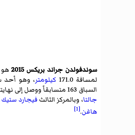
سوندفولدن جراند بريكس 2015
هو
لمسافة 171.0
كيلومتر
، وهو أحد 
السباق 163 متسابقاً ووصل إلى نهايته 83 متسابقاً. فاز فيه بالمركز الأول
جالتا
، وبالمركز الثالث
فيجارد ستيك 
[1]
هاغن
.