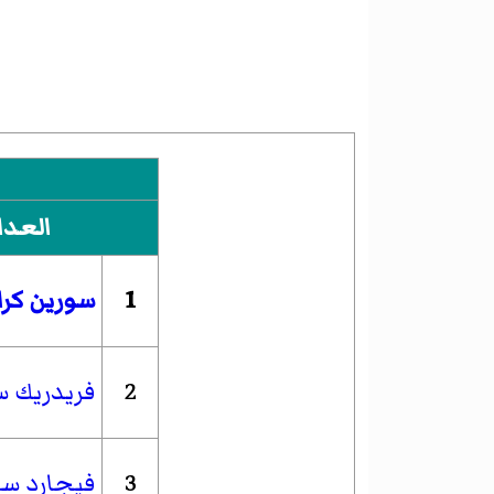
العدا
1
سورين كرا
2
فريدريك ست
3
فيجارد ست