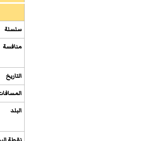
سلسلة
منافسة
التاريخ
المسافات
البلد
نقطة البد