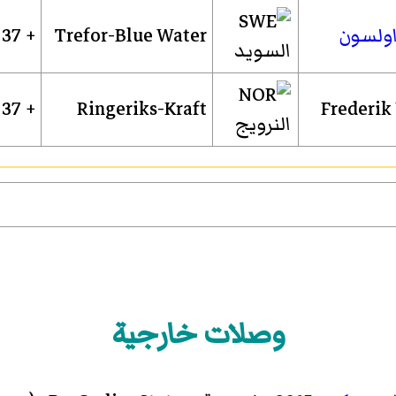
ولسون
Trefor-Blue Water
+ 37 ث
السويد
Frederi
Ringeriks-Kraft
+ 37 ث
النرويج
وصلات خارجية