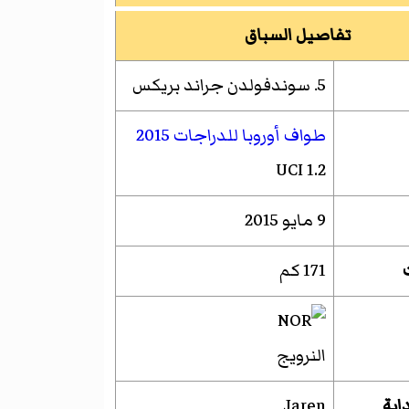
تفاصيل السباق
5. سوندفولدن جراند بريكس
طواف أوروبا للدراجات 2015
UCI 1.2
9 مايو 2015
171 كم
النرويج
اية
Jaren