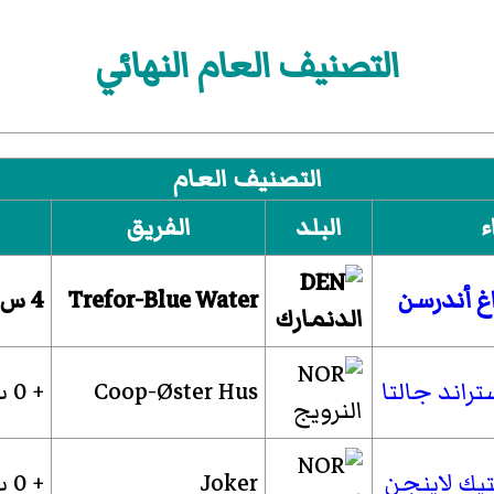
التصنيف العام النهائي
التصنيف العام
ء
البلد
الفريق
غ أندرسن
Trefor-Blue Water
4 س 17 دقيقة 54 ث
الدنمارك
راند جالتا
Coop-Øster Hus
+ 0 ث
النرويج
يك لاينجن
Joker
+ 0 ث