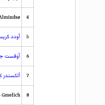
Almindsø
4
5
أودد كريست
6
أوقست ج
7
ألكسندر 
o Gmelich
8