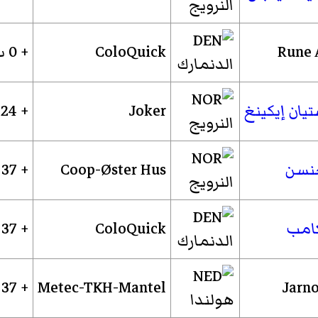
النرويج
Rune 
ColoQuick
+ 0 ث
الدنمارك
يان إيكينغ
Joker
+ 24 ث
النرويج
نسن
Coop-Øster Hus
+ 37 ث
النرويج
كامب
ColoQuick
+ 37 ث
الدنمارك
Jarn
Metec-TKH-Mantel
+ 37 ث
هولندا