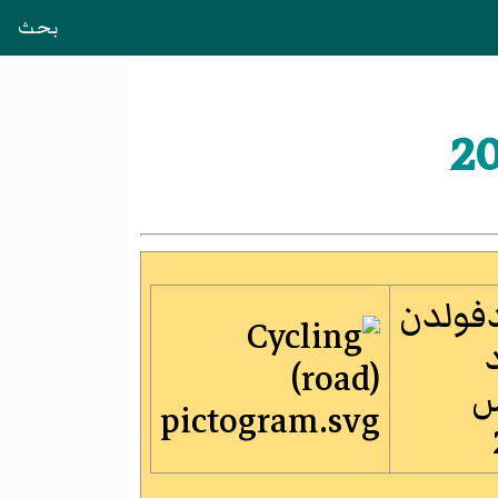
بحث
فولدن
س