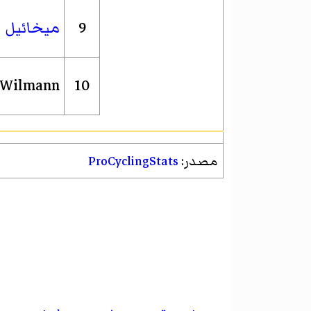
9
ميخائيل ا
k Wilmann
10
مصدر:
ProCyclingStats