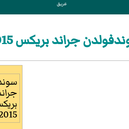
عريق
دفولدن جراند بريكس 2015
سوند
جراند
بريك
2015