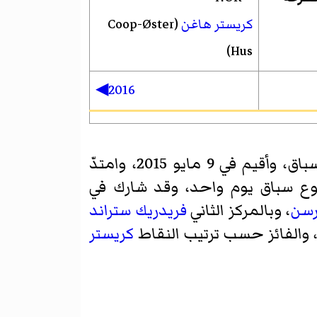
كريستر هاغن
(Coop-Øster
Hus)
2016◀
، وهو الموسم رقم 5 من السباق، وأقيم في 9 مايو 2015، وامتدّ
ع سباق يوم واحد، وقد شارك في
رسن
، وبالمركز الثاني
فريدريك ستراند
 والفائز حسب ترتيب النقاط
كريستر