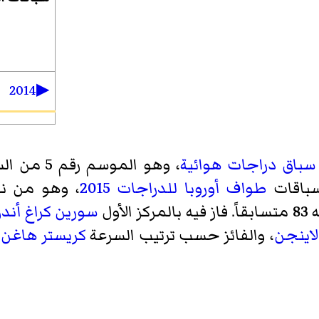
▶2014
سباق دراجات هوائية
سباقات
طواف أوروبا للدراجات 2015
، وهو من نو
سورين كراغ أند
لاينجن
، والفائز حسب ترتيب السرعة
كريستر هاغن
،