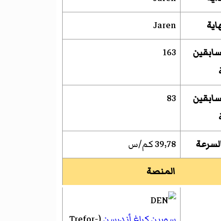
اية
Jaren
سابقين
163
سابقين
83
لسرعة
39٫78 كم/س
المنصة
سورين كراغ أندرسن
(Trefor-