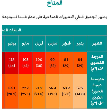
المناخ
يظهر الجدول التالي التغييرات المناخية على مدار السنة لسونوما:
البيانات المن
الشهر
يناير
فبراير
مارس
أبريل
مايو
يونيو
يو
الدرجة
6
112
105
100
90
84
84
القصوى
(47)
(44)
(41)
(38)
(32)
(29)
(29)
°ف (°م)
متوسط
درجة
6
84.1
77.2
71.2
66.4
63.2
57.2
الحرارة
(31.4)
(28.9)
(25.1)
(21.8)
(19.1)
(17.3)
(14.0)
الكبرى
°ف (°م)