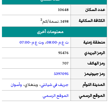
عدد السكان
10648
2
الكثافة السكانية
1498. نسمة/كم
معلومات أخرى
منطقة زمنية
ت ع م-08:00
،
وت ع م−07:00
الرمز البريدي
95476
رمز الهاتف
707
رمز جيونيمز
5397095
المدينة التوأم
جريف في شيانتي
، وبنغلاي،
وأسوان
الموقع الرسمي
الموقع الرسمي