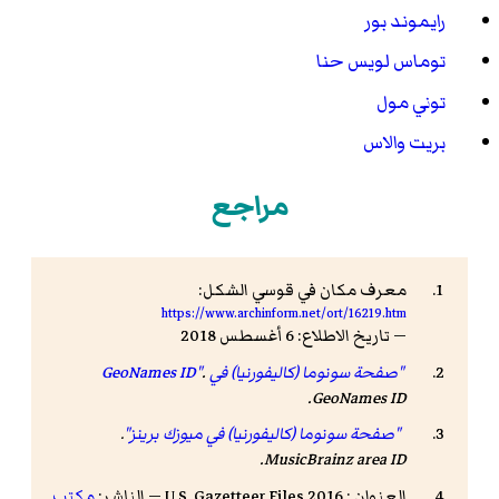
رايموند بور
توماس لويس حنا
توني مول
بريت والاس
مراجع
معرف مكان في قوسي الشكل:
https://www.archinform.net/ort/16219.htm
— تاريخ الاطلاع: 6 أغسطس 2018
"صفحة سونوما (كاليفورنيا) في GeoNames ID"
.
.
GeoNames ID
"صفحة سونوما (كاليفورنيا) في ميوزك برينز"
.
.
MusicBrainz area ID
العنوان : 2016 U.S. Gazetteer Files — الناشر:
مكتب