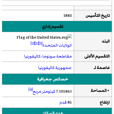
تاريخ التأسيس
1883
تقسيم إداري
البلد
[3]
[2]
[1]
الولايات المتحدة
التقسيم الأعلى
مقاطعة سونوما، كاليفورنيا
عاصمة لـ
جمهورية كاليفورنيا
خصائص جغرافية
[4]
• المساحة
7.105861
كيلومتر مربع
ارتفاع
85
قدم
عدد السكان