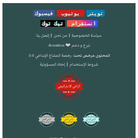
تويتر
يوتيوب
فيسبوك
انستقرام
تيك توك
سياسة الخصوصية
|
من نحن
|
إتصل بنا
تبرع و دعم ❤️ donation
المحتوى مرخص تحت
رخصة المشاع الإبداعي 3.0
شروط الإستخدام
|
إخلاء المسؤولية