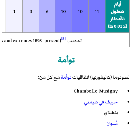
أيام
هطول
11
10
10
6
3
1
الأمطار
(≥ 0.01 in)
[5]
المصدر: Western Regional Climate Center (normals and extremes 1893–present)
توأمة
لسونوما (كاليفورنيا) اتفاقيات
توأمة
مع كل من:
Chambolle-Musigny
جريف في شيانتي
بنغلاي
أسوان