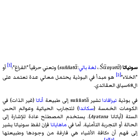
[1]
سونياتا
(
Śūnyatā
،
لغة بالي
:
suññatā
) وتعني حرفياً "الفراغ"؛
أو
[2]
"الخلاء"
هو مبدأ في البوذية يحتمل معاني عدة تعتمد على
ال68سياق العقائدي.
في بوذية
تيرافادا
تشير suññatā إلى طبيعة
أناتا
(غير الذات) في
الكومات الخمسة (
سكاندا
) للتجارب الحياتية وعوالم الحس
الستة (
أياتانا
Ayatana
). يستخدم المصطلح عادة للإشارة إلى
الحالة أو التجربة التأملية. أما في
ماهايانا
فإن لفظ سونياتا يشير
إلى فهم أن «كافة الأشياء هي فارغة من وجودها وطبيعتها