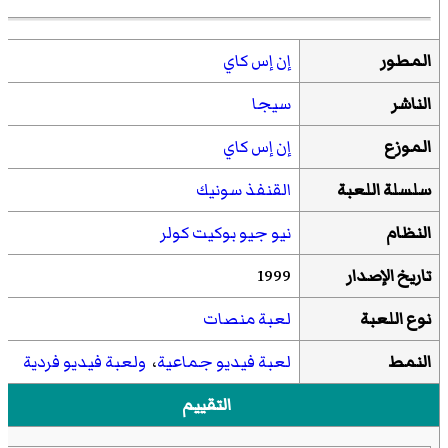
المطور
إن إس كاي
الناشر
سيجا
الموزع
إن إس كاي
سلسلة اللعبة
القنفذ سونيك
النظام
نيو جيو بوكيت كولر
تاریخ الإصدار
1999
نوع اللعبة
لعبة منصات
النمط
لعبة فيديو جماعية
،
ولعبة فيديو فردية
التقييم