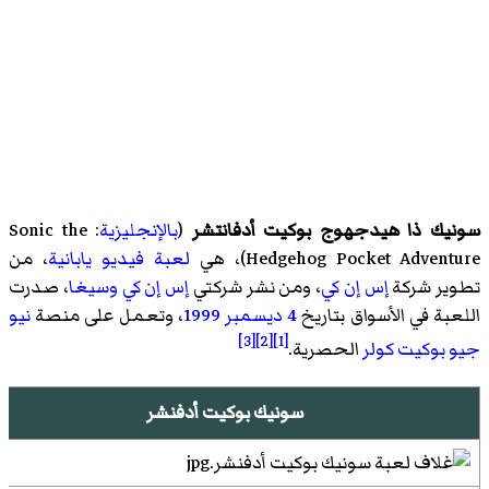
سونيك ذا هيدجهوج بوكيت أدفانتشر
(
بالإنجليزية
: Sonic the
Hedgehog Pocket Adventure)، هي
لعبة فيديو
يابانية
، من
تطوير شركة
إس إن كي
، ومن نشر شركتي
إس إن كي
وسيغا
، صدرت
اللعبة في الأسواق بتاريخ
4 ديسمبر
1999
، وتعمل على منصة
نيو
[3]
[2]
[1]
جيو بوكيت كولر
الحصرية.
سونيك بوكيت أدفنشر