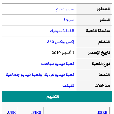
المطور
سونيك تيم
الناشر
سيجا
سلسلة اللعبة
القنفذ سونيك
النظام
إكس بوكس 360
تاریخ الإصدار
1 أكتوبر 2010
نوع اللعبة
لعبة فيديو سباقات
النمط
لعبة فيديو فردية
،
ولعبة فيديو جماعية
مدخلات
كنيكت
التقييم
:
USK
:
PEGI
:
ESRB