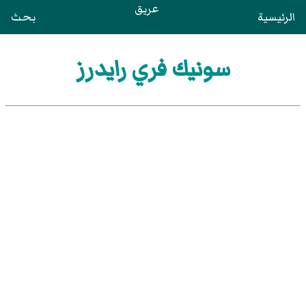
عريق
الرئيسية
بحث
سونيك فري رايدرز