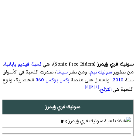
سونيك فري رايدرز
(
Sonic Free Riders
)‏، هي
لعبة فيديو
يابانية
،
من تطوير
سونيك تيم
، ومن نشر
سيغا
، صدرت اللعبة في الأسواق
سنة
2010
، وتعمل على منصة
إكس بوكس 360
الحصرية، ونوع
[3]
[2]
[1]
اللعبة هي
التزلج
.
سونيك فري رايدرز