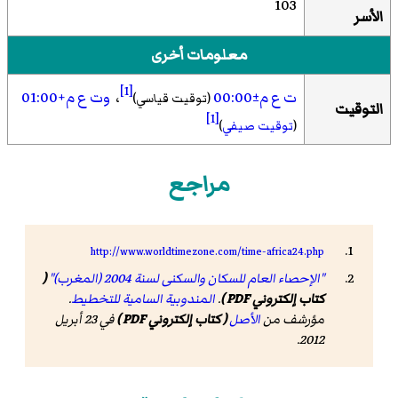
103
الأسر
معلومات أخرى
[1]
ت ع م±00:00
،
وت ع م+01:00
(توقيت قياسي)
التوقيت
[1]
(
توقيت صيفي
)
مراجع
http://www.worldtimezone.com/time-africa24.php
"الإحصاء العام للسكان والسكنى لسنة 2004 (المغرب)"
(
كتاب إلكتروني PDF )
.
المندوبية السامية للتخطيط
.
مؤرشف من
الأصل
( كتاب إلكتروني PDF )
في 23 أبريل
2012.