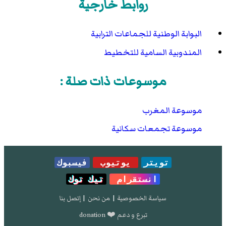
روابط خارجية
البوابة الوطنية للجماعات الترابية
المندوبية السامية للتخطيط
موسوعات ذات صلة :
موسوعة المغرب
موسوعة تجمعات سكانية
تويتر
يوتيوب
فيسبوك
انستقرام
تيك توك
سياسة الخصوصية
|
من نحن
|
إتصل بنا
تبرع و دعم ❤️ donation