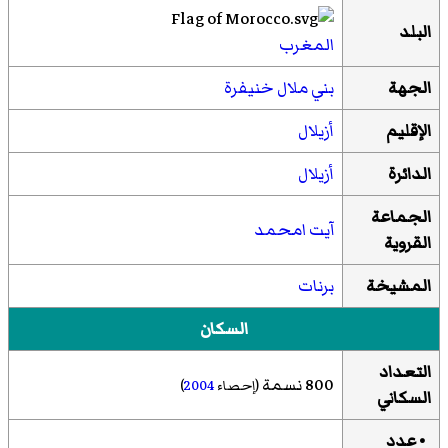
البلد
المغرب
الجهة
بني ملال خنيفرة
الإقليم
أزيلال
الدائرة
أزيلال
الجماعة
آيت امحمد
القروية
المشيخة
برنات
السكان
التعداد
800 نسمة
(إحصاء
2004
)
السكاني
• عدد