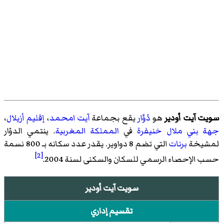
سويت آيت أودير
هو
دُوَّار
يقع بجماعة
آيت امحمد
،
إقليم أزيلال
،
جهة بني ملال خنيفرة
في
المملكة المغربية
. ينتمي الدوّار
لمشيخة
برنات
التي تضم 8 دواوير. يقدر عدد سكانه بـ 800 نسمة
[2]
حسب الإحصاء الرسمي للسكان والسكنى لسنة 2004.
سويت آيت أودير
تقسيم إداري