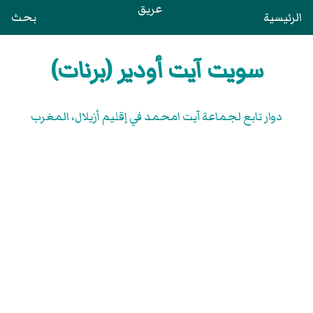
عريق
الرئيسية
بحث
سويت آيت أودير (برنات)
دوار تابع لجماعة آيت امحمد في إقليم أزيلال، المغرب