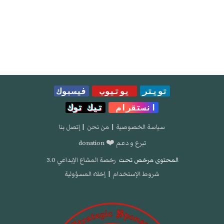
تويتر
يوتيوب
فيسبوك
انستقرام
تيك توك
سياسة الخصوصية
|
من نحن
|
إتصل بنا
تبرع و دعم ❤️ donation
المحتوى مرخص تحت
رخصة المشاع الإبداعي 3.0
شروط الإستخدام
|
إخلاء المسؤولية