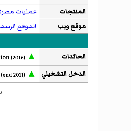
المنتجات
عمليات مصرفية 
موقع ويب
الموقع الرسم
▲
العائدات
US$6.28 billion
(2016)
▲
الدخل التشغيلي
n
(end 2011)
س