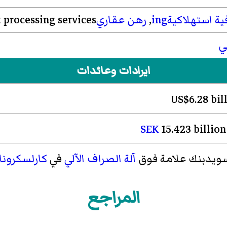
استهلاكيةing
,
رهن عقاريs
 processing services
ي
ايرادات وعائدات
SEK
15.423 billio
ويدبنك علامة فوق
آلة الصراف الآلي
في
كارلسكرونا
المراجع