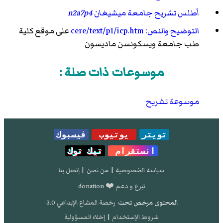
أطلس تشريح جامعة ميشيغان
n2a7p4
التوضيح والنص: cere/text/p1/icp.htm
على موقع كلية
طب جامعة ويسكونسن ماديسون
موسوعات ذات صلة :
موسوعة تشريح
تويتر
يوتيوب
فيسبوك
انستقرام
تيك توك
سياسة الخصوصية
|
من نحن
|
إتصل بنا
تبرع و دعم ❤️ donation
المحتوى مرخص تحت
رخصة المشاع الإبداعي 3.0
شروط الإستخدام
|
إخلاء المسؤولية