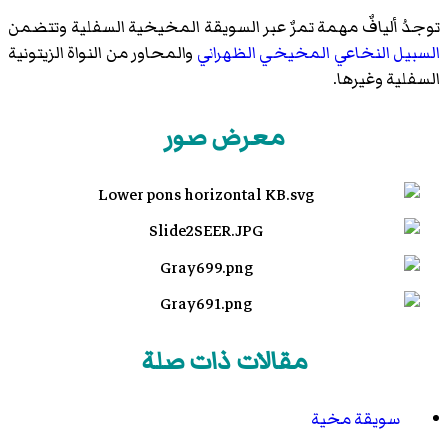
توجدُ أليافٌ مهمة تمرٌ عبر السويقة المخيخية السفلية وتتضمن
السبيل النخاعي المخيخي الظهراني
والمحاور من
النواة الزيتونية
السفلية
وغيرها.
معرض صور
مقالات ذات صلة
سويقة مخية