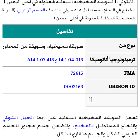
مقطع في النخاع المستطيل عند حوالي منتصف
الجسم الزيتوني
. (السويقة
المخيخية السفلية مُعنونة في أعلى اليمين.)
تفاصيل
[1]
نوع من
سويقة مخيخية، وسويقة من المحاور
ترمينولوجيا أناتوميكا
14.1.04.013 و A14.1.07.413
72615
FMA
0002163
UBERON ID
[ ]
تعمل السويقة المخيخية السفلية على ربط
الحبل الشوكي
والنخاع المستطيل
بالمخيخ
، وتتضمن
جسم مجاور للجسم
المرسي الشكل
والجسم منقاري الشكل.