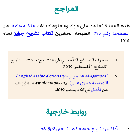
المراجع
هذه المقالة تعتمد على مواد ومعلومات ذات
ملكية عامة
، من
الصفحة رقم 775
الطبعة العشرين
لكتاب تشريح جرايز
لعام
1918.
معرف النموذج التأسيسي في التشريح: 72615 — تاريخ
الاطلاع: 1 أغسطس 2019
"Al-Qamoos القاموس - English Arabic dictionary /
قاموس إنجليزي عربي"
.
www.alqamoos.org
. مؤرشف
من
الأصل
في 08 ديسمبر 2019
.
روابط خارجية
أطلس تشريح جامعة ميشيغان
n2a5p2