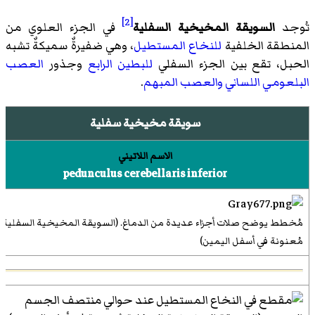
[2]
تُوجد
السويقة المخيخية السفلية
في الجزء العلوي من
المنطقة الخلفية
للنخاع المستطيل
، وهي ضفيرةٌ سميكةٌ تشبه
الحبل، تقع بين الجزء السفلي
للبطين الرابع
وجذور
العصب
البلعومي اللساني
والعصب المبهم
.
سويقة مخيخية سفلية
الاسم اللاتيني
pedunculus cerebellaris inferior
مُخطط يوضح صلات أجزاء عديدة من الدماغ. (السويقة المخيخية السفلية
مُعنونة في أسفل اليمين)