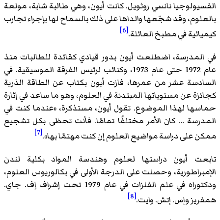
الفسيولوجيا نانسي روثويل. كانت أيون، وهي طالبة شابة، مولعة
بالعلوم، وقد شجّعها والداها على ذلك بالسماح لها بإجراء تجارب
[6]
كيميائية في مطبخ العائلة.
في المدرسة، اضطلعت أيون بدور قيادي كقائدة للطالبات منذ
عام 1972 حتى عام 1973، وكنائب لرئيس الفرقة الموسيقية. في
السادسة عشر من عمرها، فازت أيون بكتاب عن الطاقة الذرية
كجائزة عن مستوياتها المبتدئة في العلوم، وهو ما ساعد في إثارة
حماسها لهذا الموضوع. تقول أيون، مستذكرة، «عندما كنت في
المدرسة … كان الأمر مختلفًا تمامًا. فأنت تحظى بكل تشجيع
[7]
ممكن على دراسة مواضيع العلوم إن كنت مهتمًا بها».
تابعت أيون دراستها لعلوم وهندسة المواد بكلية لندن
الإمبراطورية، وحصلت على الدرجة الأولى في بكالوريوس العلوم،
ودكتوراه في علم الفلزات في عام 1979 تحت إشراف إف. جاي.
[8]
همفريز وإس. إتش. وايت.