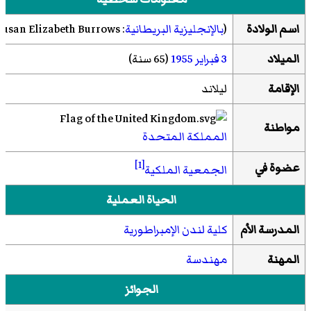
اسم الولادة
(
بالإنجليزية البريطانية
:
Susan Elizabeth Burrows
الميلاد
3 فبراير
1955
(65 سنة)
الإقامة
ليلاند
مواطنة
المملكة المتحدة
[1]
عضوة في
الجمعية الملكية
الحياة العملية
المدرسة الأم
كلية لندن الإمبراطورية
المهنة
مهندسة
الجوائز