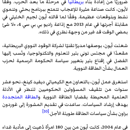
ضروريًا من إعادة بناء
بريطانيا
في مرحلة ما بعد الحرب. وفقًا
لأيون، كانت صناعة مثيرة للإعجاب تتمتع ببرنامج بحثي وتنموي
نشط وبتوقعات عظيمة. وفقًا لما قالته أيون لجيم الخليلي في
مقابلة أجرتها في عام 2013 مع إذاعة راديو بي بي سي 4، «لا شئ
بمضي الوقت قد غير من وجهة نظري في ذلك».
شغلت أيون، بوصفها مديرًا تقنيًا لشركة الوقود النووي البريطانية،
مقعدًا في مجلس توني بلير للعلوم والتكنولوجيا، ونُسب إليها
الفضل في إقناع بلير بتغيير سياسة الحكومة الرسمية لحزب
العمال بشأن الطاقة النووية.
استغرق عمل أيون، بالتعاون مع الكيميائي ديفيد كينغ، نحو عشر
سنوات من تثقيف المسؤولين الحكوميين للنظر في الأدلة
العلمية المحيطة بقضايا الطاقة النووية و
الطاقة المتجددة
بهدف إرشاد السياسات. ساعدت في تقديم المشورة إلى غوردون
[10]
براون بشأن سياسات الطاقة طويلة الأجل.
في عام 2004، كانت أيون من بين 180 امرأة دُعيت إلى مأدبة غداء