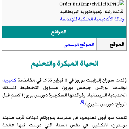
قائدة رتبة الإمبراطورية البريطانية
زمالة الأكاديمية الملكية للهندسة
المواقع
الموقع
الموقع الرسمي
الحياة المبكرة والتعليم
وُلدت سوزان إليزابيث بوروز في 3 فبراير 1955 في مقاطعة
كمبريا
،
لوالدها لورانس جيمس بوروز، مسؤول التخطيط للسكك
الحديدية البريطانية، ولوالدتها السكرتيرة دوريس بوروز (الاسم قبل
[5]
الزواج: دوريس تشيري).
تلقت سو أيون تعليمها في مدرسة بنوورثام للبنات قرب مدينة
برستون، لانكشير، في نفس السنة التي درست فيها عالمة