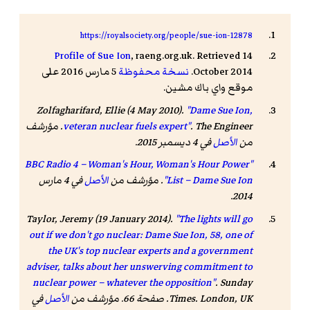
https://royalsociety.org/people/sue-ion-12878
Profile of Sue Ion
, raeng.org.uk. Retrieved 14
October 2014.
نسخة محفوظة
5 مارس 2016 على
موقع واي باك مشين.
Zolfagharifard, Ellie (4 May 2010).
"Dame Sue Ion,
The Engineer
.
veteran nuclear fuels expert"
. مؤرشف
من
الأصل
في 4 ديسمبر 2015
.
"BBC Radio 4 – Woman's Hour, Woman's Hour Power
List – Dame Sue Ion"
. مؤرشف من
الأصل
في 4 مارس
.
2014
Taylor, Jeremy (19 January 2014).
"The lights will go
out if we don't go nuclear: Dame Sue Ion, 58, one of
the UK's top nuclear experts and a government
adviser, talks about her unswerving commitment to
nuclear power – whatever the opposition"
.
Sunday
. London, UK. صفحة 66. مؤرشف من
Times
الأصل
في