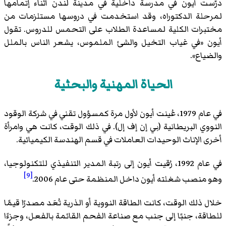
درّست أيون في مدرسة داخلية في مدينة لندن أثناء إتمامها
لمرحلة الدكتوراه، وقد استخدمت في دروسها مستلزمات من
مختبرات الكلية لمساعدة الطلاب على التحمس للدروس. تقول
أيون «في غياب التخيل والشئ الملموس، يشعر الناس بالملل
والضياع».
الحياة المهنية والبحثية
في عام 1979، عُينت أيون لأول مرة كمسؤول تقني في شركة الوقود
النووي البريطانية (بي إن إف إل). في ذلك الوقت، كانت هي وامرأة
أخرى الإناث الوحيدات العاملات في قسم الهندسة الكيميائية.
في عام 1992، رُقيت أيون إلى رتبة المدير التنفيذي للتكنولوجيا،
[9]
وهو منصب شغلته أيون داخل المنظمة حتى عام 2006.
خلال ذلك الوقت، كانت الطاقة النووية أو الذرية تُعَد مصدرًا قيمًا
للطاقة، جنبًا إلى جنب مع صناعة الفحم القائمة بالفعل، وجزءًا