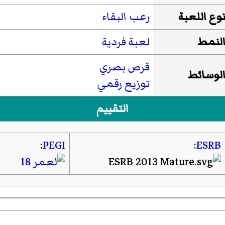
وع اللعبة
رعب البقاء
لنمط
لعبة فردية
قرص بصري
لوسائط
توزيع رقمي
التقييم
:
PEGI
:
ESRB