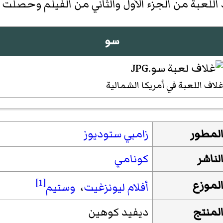
سو
لاف اللعبة في أمريكا الشمالية
لمطور
زامبي ستوديوز
لناشر
كونامي
[1]
لموزع
أفلام ليونزغيت
،
وستيم
لمنتج
ديفيد كوهين