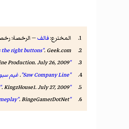
المخترع:
فالف
— الرخصة: رخص
the right buttons"
. Geek.com
ine Production. July 26, 2009
"Saw SDCC 09: Kindest Cut Gameplay [HD]"
"Saw Company Line"
.
غيم سبو
. KingzHouse1. July 27, 2009
"Saw – Survival Gameplay"
.
BingeGamerDotNet
"E3 2009: Five Minutes of Saw Gameplay"