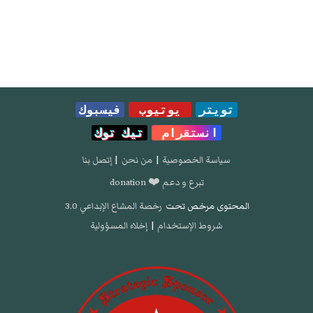
تويتر
يوتيوب
فيسبوك
انستقرام
تيك توك
سياسة الخصوصية
|
من نحن
|
إتصل بنا
تبرع و دعم ❤️ donation
المحتوى مرخص تحت
رخصة المشاع الإبداعي 3.0
شروط الإستخدام
|
إخلاء المسؤولية