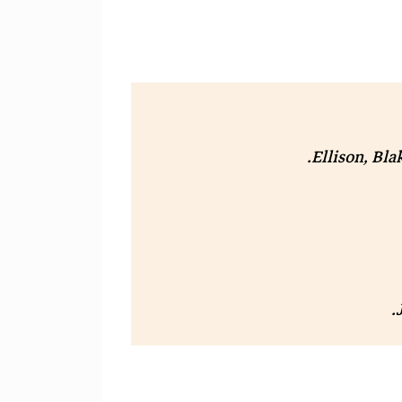
.
Ellison, Bla
.