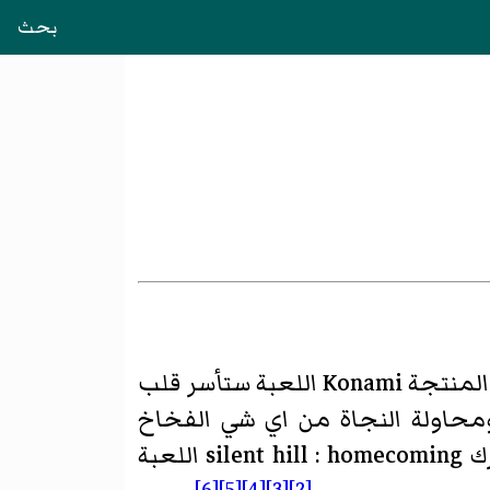
بحث
وتعني المنشار وهي من نوع رعب البقاء الشركة المنتجة Konami اللعبة ستأسر قلب
 ومحاولة النجاة من اي شي الفخاخ
الصعبة وحل الألغاز المعقدة الجرافيكس ممتاز ومحرك اللعبة يشبة إلى حد ما محرك silent hill : homecoming اللعبة
[6]
[5]
[4]
[3]
[2]