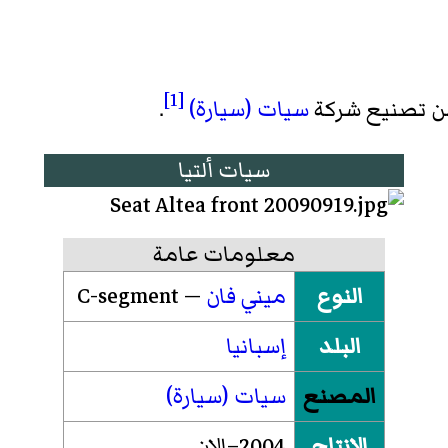
[1]
من تصنيع شركة
سيات (سيارة)
.
سيات ألتيا
معلومات عامة
النوع
ميني فان
— C-segment
البلد
إسبانيا
المصنع
سيات (سيارة)
الإنتاج
2004–الان