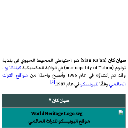
سيان كان
(Sian Ka'an) هو
احتياطي المحيط الحيوي
في
بلدية
تولوم
(municipality of Tulum) في
الولاية المكسيكية
كينتانا رو
.
وقد تم إنشاؤه في عام 1986 وأصبح واحدًا من
مواقع التراث
[2]
العالمي
وفقًا
لليونسكو
في عام 1987.
سيان كان *
موقع اليونيسكو للتراث العالمي