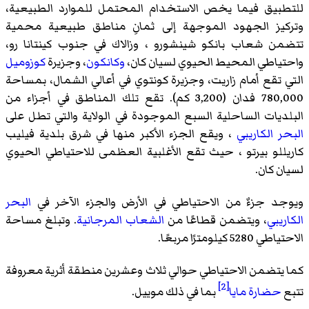
للتطبيق فيما يخص الاستخدام المحتمل للموارد الطبيعية،
وتركيز الجهود الموجهة إلى ثمانِ مناطق طبيعية محمية
تتضمن شعاب
بانكو شينشورو
،
وزالاك
في جنوب كينتانا رو،
واحتياطي المحيط الحيوي لسيان كان،
وكانكون
، وجزيرة
كوزوميل
التي تقع أمام
زاريت
،
وجزيرة كونتوي
في أعالي الشمال، بمساحة
780,000 فدان (3,200 كم). تقع تلك المناطق في أجزاء من
البلديات الساحلية السبع الموجودة في الولاية والتي تطل على
البحر الكاريبي
، ويقع الجزء الأكبر منها في شرق
بلدية فيليب
كاريللو بيرتو
، حيث تقع الأغلبية العظمى للاحتياطي الحيوي
لسيان كان.
ويوجد جزءٌ من الاحتياطي في الأرض والجزء الآخر في
البحر
الكاريبي
، ويتضمن قطاعًا من
الشعاب المرجانية
. وتبلغ مساحة
الاحتياطي 5280 كيلومترًا مربعًا.
كما يتضمن الاحتياطي حوالي ثلاث وعشرين
منطقة أثرية
معروفة
[2]
تتبع
حضارة مايا
بما في ذلك
موييل
.