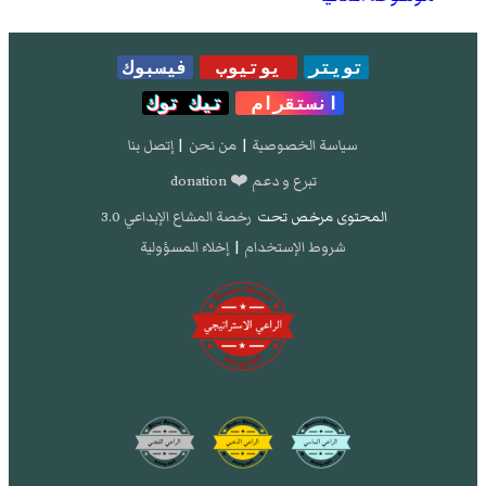
تويتر
يوتيوب
فيسبوك
انستقرام
تيك توك
سياسة الخصوصية
|
من نحن
|
إتصل بنا
تبرع و دعم ❤️ donation
المحتوى مرخص تحت
رخصة المشاع الإبداعي 3.0
شروط الإستخدام
|
إخلاء المسؤولية