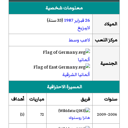
معلومات شخصية
26 فبراير
1987
(33 سنة)
الميلاد
لايبزيغ
مركز اللعب
لاعب وسط
ألمانيا
الجنسية
ألمانيا الشرقية
المسيرة الاحترافية
سنوات
فريق
مباريات
أهداف
(5)
72
2006–2009
هانزا روستوك