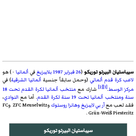
سيباستيان البيرتو توريكو
(
26 فبراير
1987
بلايبزيغ
في
ألمانيا
- ) هو
لاعب كرة قدم
ألماني
(وحمل سابقاً جنسية
ألمانيا الشرقية
) في
[2]
[1]
مركز
الوسط
.
شارك مع
منتخب ألمانيا لكرة القدم تحت 18
سنة
ومنتخب ألمانيا تحت 19 سنة لكرة القدم
. أما مع
النوادي
،
فقد لعب مع
آر بي لايبزيغ
وهانزا روستوك
وZFC Meuselwitz
وFC
.
Grün-Weiß Piesteritz
سيباستيان البيرتو توريكو