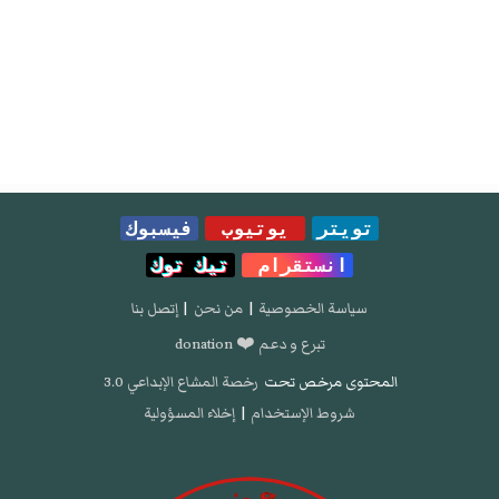
تويتر
يوتيوب
فيسبوك
انستقرام
تيك توك
سياسة الخصوصية
|
من نحن
|
إتصل بنا
تبرع و دعم ❤️ donation
المحتوى مرخص تحت
رخصة المشاع الإبداعي 3.0
شروط الإستخدام
|
إخلاء المسؤولية