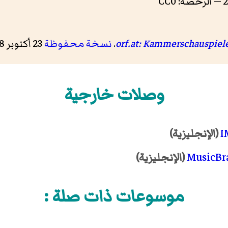
orf.at: Kammerschauspiele
.
نسخة محفوظة
23 أكتوبر 2018 على موقع واي باك مشين.
وصلات خارجية
I
(الإنجليزية)
MusicBr
(الإنجليزية)
موسوعات ذات صلة :