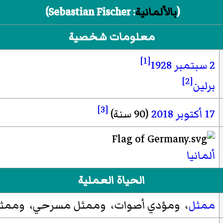
(
بالألمانية
:
Sebastian Fischer
)‏
معلومات شخصية
[1]
2 سبتمبر
1928
[2]
برلين
[3]
17 أكتوبر
2018
(90 سنة)
ألمانيا
الحياة العملية
ممثل
، ومؤدي أصوات، وممثل مسرحي، وممثل