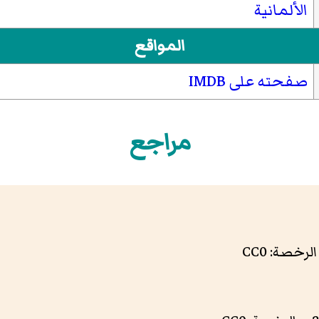
الألمانية
المواقع
صفحته على IMDB
مراجع