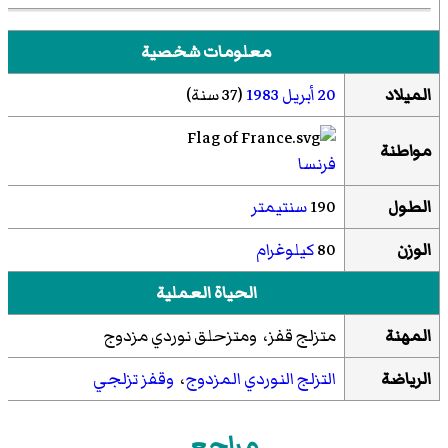
معلومات شخصية
الميلاد
20 أبريل
1983
(37 سنة)
مواطنة
فرنسا
الطول
190
سنتيمتر
الوزن
80
كيلوغرام
الحياة العملية
المهنة
متزلج قفز، ومتزحلق نوردي مزدوج
الرياضة
التزلج النوردي المزدوج
،
وقفز تزلجي
مراجع