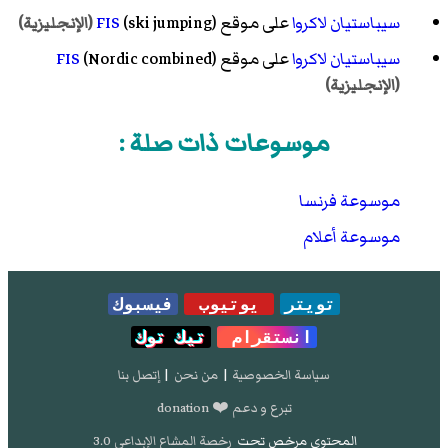
سيباستيان لاكروا
على موقع
(ski jumping)
FIS
(الإنجليزية)
سيباستيان لاكروا
على موقع
(Nordic combined)
FIS
(الإنجليزية)
موسوعات ذات صلة :
موسوعة فرنسا
موسوعة أعلام
تويتر
يوتيوب
فيسبوك
انستقرام
تيك توك
سياسة الخصوصية
|
من نحن
|
إتصل بنا
تبرع و دعم ❤️ donation
المحتوى مرخص تحت
رخصة المشاع الإبداعي 3.0