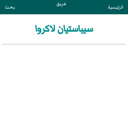
عريق
الرئيسية
بحث
سيباستيان لاكروا