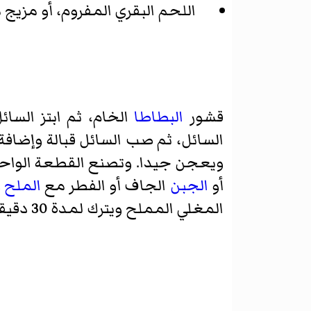
اللحم البقري المفروم، أو مزيج 
قشور
البطاطا
السائل، ثم صب السائل قبالة وإضافة 
ويعجن جيدا. وتصنع القطعة الوا
أو
الجبن
الجاف أو الفطر مع
الملح
و
المغلي المملح ويترك لمدة 30 دقيقة تقريبا. ثم توضع في طبق يكون معد مسبقا ويكون بجانبها لحم