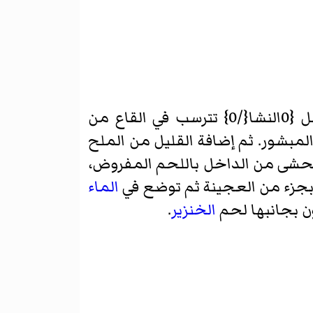
الخام، ثم ابتز السائل الفائض منها من خلال القماش القطني. واجعل {0النشا{/0} تترسب في القاع من
المبشور. ثم إضافة القليل من الملح
تحشى من الداخل باللحم المفروض،
 بجزء من العجينة ثم توضع في
الماء
الخنزير
.