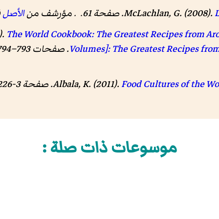
L
McLachlan, G. (2008).
الأصل
في 
).
The World Cookbook: The Greatest Recipes from Aro
Volumes]: The Greatest Recipes fro
Albala, K. (2011).
Food Cultures of the W
موسوعات ذات صلة :