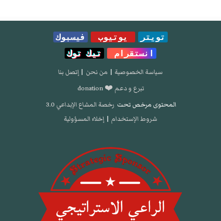
تويتر
يوتيوب
فيسبوك
انستقرام
تيك توك
سياسة الخصوصية
|
من نحن
|
إتصل بنا
تبرع و دعم ❤️ donation
المحتوى مرخص تحت
رخصة المشاع الإبداعي 3.0
شروط الإستخدام
|
إخلاء المسؤولية