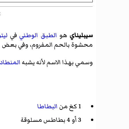
سيبليناي
هو
الطبق الوطني
في
ليتو
محشوة بالحم المفروم، وفي بعض ا
وسمي بهذا الاسم لأنه يشبه
المنطاد
1 كغ من
البطاطا
3 أو 4 بطاطس مسلوقة