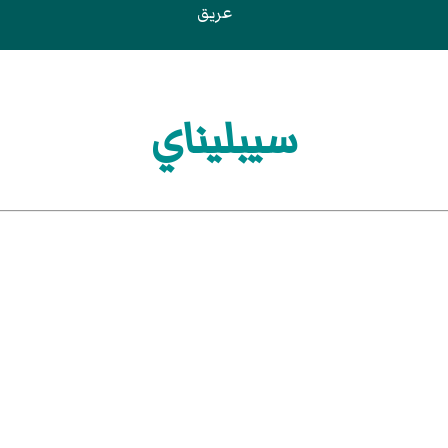
عريق
سيبليناي