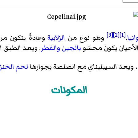
[3]
[2]
[1]
انيا
.
وهو نوع من
الزلابية
وعادةً يتكون م
لأحيان يكون محشو
بالجبن
والفطر
. ويعد الطبق ا
، ويعد السيبليناي مع الصلصة بجوارها
لحم الخنزي
المكونات