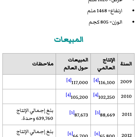
ارتفاع= 1468 ملم
الوزن= 805 كجم
المبيعات
الإنتاج
المبيعات
السنة
ملاحظات
العالمي
حول العالم
[4]
[4]
2009
117,000
116,100
[4]
[4]
2010
105,200
102,250
بلغ إجمالي الإنتاج
[5]
[5]
2011
87,673
88,669
639,760 وحدة.
بلغ إجمالي الإنتاج
[6]
[6]
2012
66,700
65,800