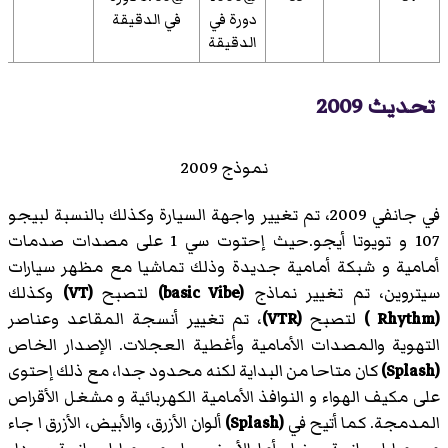
دورة في
في الدقيقة
الدقيقة
تحديث 2009
نموذج 2009
في جانفي 2009، تم تغيير واجهة السيارة وكذلك بالنسبة لبيجو
107 و تويوتا أيجو.حيث إحتوت سي 1 على مصدات صدمات
أمامية و شبكة أمامية جديدة وذلك تماشيا مع مظهر سيارات
سيتروين، تم تغيير نماذج
(basic Vibe)
لتصبح
(VT)
وكذلك
(Rhythm )
لتصبح
(VTR)
، تم تغيير أنسجة المقاعد وعناصر
التهوية والمصدات الأمامية وأغطية العجلات. الإصدار الخاص
(Splash)
كان متاحا من البداية لكنه محدود جدا، مع ذلك إحتوى
على مكيف الهواء و النوافذ الأمامية الكهربائية و مشغل الأقراص
المدمجة. كما أتيح في
(Splash)
ألوان الأزرق، والأبيض، الأزرق ا جاء