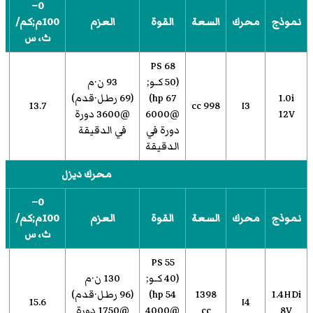
0–
ا
نموذج
محرك
السعة
القوة
العزم
100م;كم/
ا
ث، س
68 PS
(50 كـو;
93 ن·م
1.0i
67 hp)
(69 رطل·قدم)
13.7
998 cc
I3
12V
@6000
@3600 دورة
دورة في
في الدقيقة
الدقيقة
محرك ديزل
0–
ا
نموذج
محرك
السعة
القوة
العزم
100م;كم/
ا
ث، س
55 PS
(40 كـو;
130 ن·م
1.4HDi
1398
54 hp)
(96 رطل·قدم)
15.6
I4
8V
cc
@4000
@1750 دورة