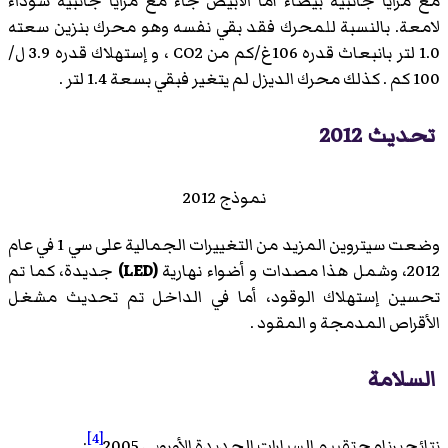
مع مرايا جانبية بيضاء أما الأبيض جاء مع مرايا جانبية سوداء
لامعة. بالنسبة للمحرك فقد بقي نفسه وهو محرك بنزين سعته
1.0 لتر بانبعاث قدره 106غ/كم من CO2 ، و إستهلاك قدره 3.9 ل/
100 كم . كذلك محرك الديزل لم يتغير فبقي بسعة 1.4 لتر .
تحديث 2012
نموذج 2012
وضعت سيتروين المزيد من التغييرات الجمالية على سي 1 في عام
2012، وشمل هذا مصدات و أضواء نهارية
(LED)
جديدة، كما تم
تحسين إستهلاك الوقود، أما في الداخل تم تحديث مشغل
الأقراص المدمجة و المقود .
السلامة
[4]
نتائج برنامج تقييم السيارات الجديدة الأوروبي 2005
: