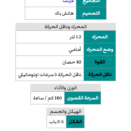
التجميع
فرنسا
التصميم
هاتش باك
المحرك وناقل الحركة
المحرك
1.2 لتر
وضع المحرك
أمامي
القوة
82 حصان
ناقل الحركة
ناقل الحركة 5 سرعات اوتوماتيكي
الوزن والأداء
السرعة القصوى
180 كم / ساعة
الهيكل والجسم
الشكل
3-5 باب