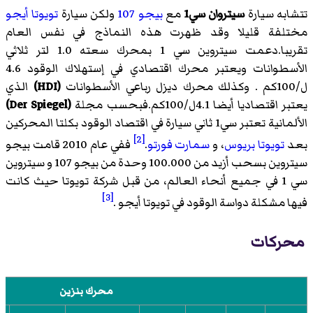
تتشابه سيارة
سيتروان سي1
مع
بيجو 107
ولكن سيارة
تويوتا أيجو
مختلفة قليلا وقد ظهرت هذه النماذج في نفس العام
تقريبا.دعمت سيتروين سي 1 بمحرك سعته 1.0 لتر ثلاثي
الأسطوانات ويعتبر محرك اقتصادي في إستهلاك الوقود 4.6
ل/100كم . وكذلك محرك ديزل رباعي الأسطوانات
(HDI)
الذي
يعتبر اقتصاديا أيضا 4.1ل/100كم.فبحسب مجلة
(Der Spiegel)
الألمانية تعتبر سي1 ثاني سيارة في اقتصاد الوقود بكلتا المحركين
[2]
بعد
تويوتا بريوس
، و
سمارت فورتو
.
ففي عام 2010 قامت بيجو
سيتروين بسحب أزيد من 100.000 وحدة من بيجو 107 و سيتروين
سي 1 في جميع أنحاء العالم، من قبل شركة تويوتا حيث كانت
[3]
فيها مشكلة دواسة الوقود في تويوتا أيجو .
محركات
محرك بنزين