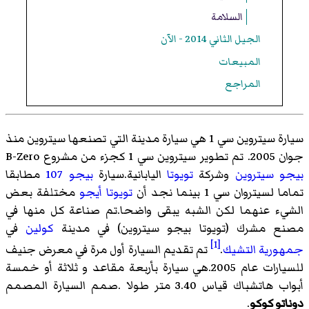
السلامة
الجيل الثاني 2014 - الآن
المبيعات
المراجع
سيارة سيتروين سي 1 هي سيارة مدينة التي تصنعها سيتروين منذ
جوان 2005. تم تطوير سيتروين سي 1 كجزء من مشروع B-Zero
بيجو سيتروين
وشركة
تويوتا
اليابانية.سيارة
بيجو 107
مطابقا
تماما لسيتروان سي 1 بينما نجد أن
تويوتا أيجو
مختلفة بعض
الشيء عنهما لكن الشبه يبقى واضحا.تم صناعة كل منها في
مصنع مشرك (تويوتا بيجو سيتروين) في مدينة
كولين
في
[1]
جمهورية التشيك
.
تم تقديم السيارة أول مرة في معرض جنيف
للسيارات عام 2005.هي سيارة بأربعة مقاعد و ثلاثة أو خمسة
أبواب هاتشباك قياس 3.40 متر طولا .صمم السيارة المصمم
دوناتو كوكو
.