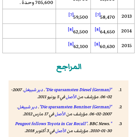
705,600 وحدة .
[7]
[7]
2013
59,500
58,470
[8]
[8]
2014
62,500
64,650
[8]
[8]
2015
62,100
60,630
المراجع
"Die sparsamsten Diesel (German)"
.
دير شبيغل
. 2007-
02-06. مؤرشف من
الأصل
في 5 يونيو 2011
.
"Die sparsamsten Benziner (German)"
.
دير شبيغل
.
2007-02-06. مؤرشف من
الأصل
في 17 مارس 2012
.
. BBC News.
"Peugeot follows Toyota in Car Recall"
2010-01-30. مؤرشف من
الأصل
في 3 أكتوبر 2018
.