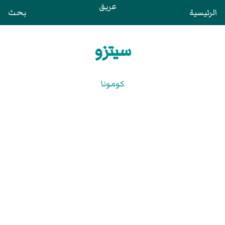
عريق
الرئيسية
بحث
سيتزو
كومونا