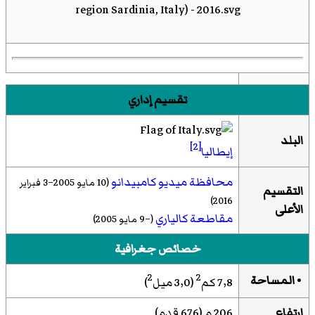
تقسيم إداري
البلد
[2]
إيطاليا
محافظة ميديو كامبيدانو
(10 مايو 2005–3 فبراير
التقسيم
2016)
الأعلى
مقاطعة كالياري
(–9 مايو 2005)
خصائص جغرافية
2
2
• المساحة
7٫8 كم
(3٫0 ميل
)
ارتفاع
206 م (676 قدم)