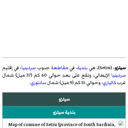
سيتزو
، (
Setzu
)‏، هي
بلدية
، في
مقاطعة
جنوب
سردينيا
، في إقليم
سردينيا
الإيطالي، وتقع على بعد حوالي 60 كم (37 ميل) شمال
غرب
كالياري
، وحوالي 15 كم (9 ميل) شمال
سانلوري
.
سيتزو
بلدية سيتزو