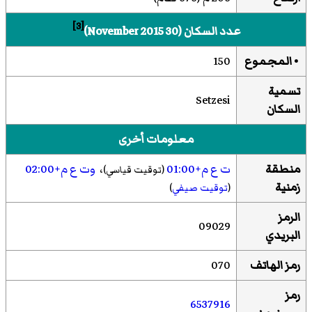
[3]
عدد السكان (30 November 2015)
• المجموع
150
تسمية
Setzesi
السكان
معلومات أخرى
منطقة
ت ع م+01:00
،
وت ع م+02:00
(توقيت قياسي)
زمنية
(
توقيت صيفي
)
الرمز
09029
البريدي
رمز الهاتف
070
رمز
6537916