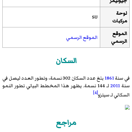
جيونيمز
لوحة
SU
مركبات
الموقع
الموقع الرسمي
الرسمي
السكان
في سنة
1861
بلغ عدد السكان 302 نسمة، وتطور العدد ليصل في
سنة
2011
لـ 144 نسمة. يظهر هذا المخطط البياني تطور النمو
[4]
السكاني لـ سيتزو
مراجع