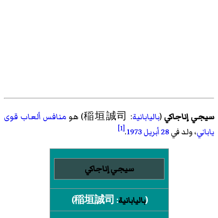
سيجي إناجاكي
(
باليابانية
: 稲垣誠司) هو
منافس ألعاب قوى
[1]
ياباني
، ولد في
28 أبريل
1973
.
سيجي إناجاكي
(
باليابانية
:
稲垣誠司
)‏