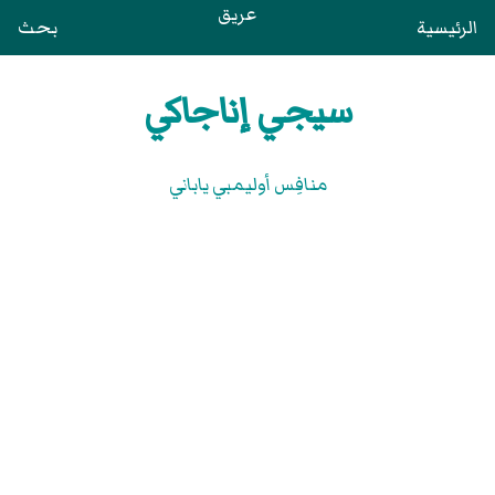
عريق
الرئيسية
بحث
سيجي إناجاكي
منافِس أوليمبي ياباني