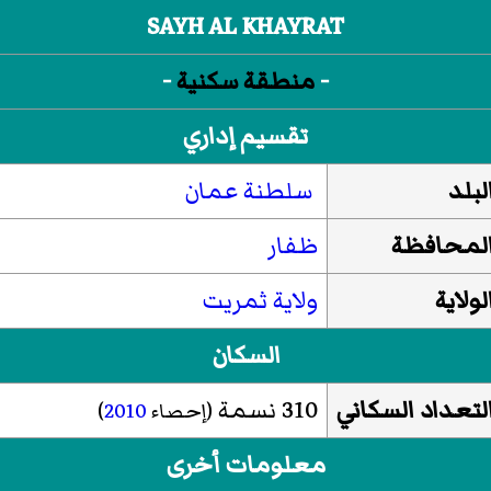
SAYH AL KHAYRAT
-
منطقة سكنية
-
تقسيم إداري
لبلد
سلطنة عمان
لمحافظة
ظفار
لولاية
ولاية ثمريت
السكان
لتعداد السكاني
310 نسمة
(إحصاء
2010
)
معلومات أخرى