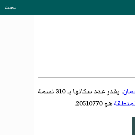
بحث
مان
. يقدر عدد سكانها بـ 310 نسمة
لمنطقة
هو 20510770.