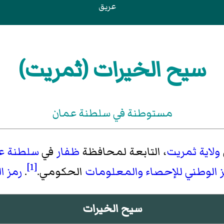
عريق
سيح الخيرات (ثمريت)
مستوطنة في سلطنة عمان
ولاية ثمريت
، التابعة لمحافظة
ظفار
في
سلطنة ع
[1]
ز الوطني للإحصاء والمعلومات
الحكومي.
.
رمز ا
سيح الخيرات