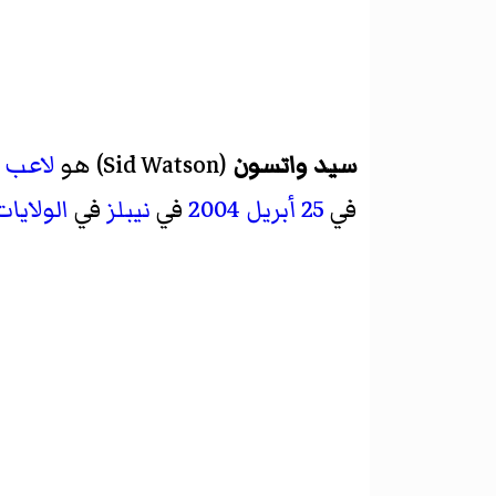
سيد واتسون
(
Sid Watson
)‏ هو
لاعب ك
في
25 أبريل
2004
في
نيبلز
في
الولايا