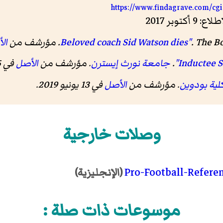
https://www.findagrave.com/cg
The B
.
ال
.
جامعة نورث إيسترن
. مؤرشف من
الأصل
في 15 يونيو 2017
لية بودوين
. مؤرشف من
الأصل
في 13 يونيو 2019
.
وصلات خارجية
Pro-Football-Refere
(الإنجليزية)
موسوعات ذات صلة :