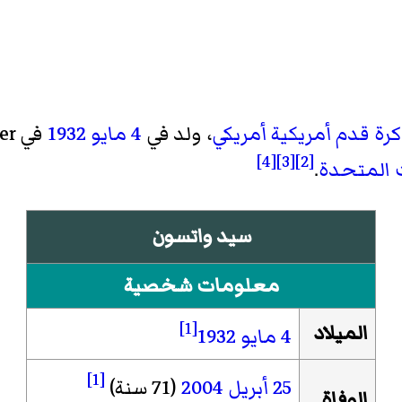
رة قدم أمريكية
أمريكي
، ولد في
4 مايو
1932
في Andover في
[4]
[3]
[2]
ت المتحدة
.
سيد واتسون
معلومات شخصية
[1]
الميلاد
4 مايو
1932
[1]
25 أبريل
2004
(71 سنة)
الوفاة