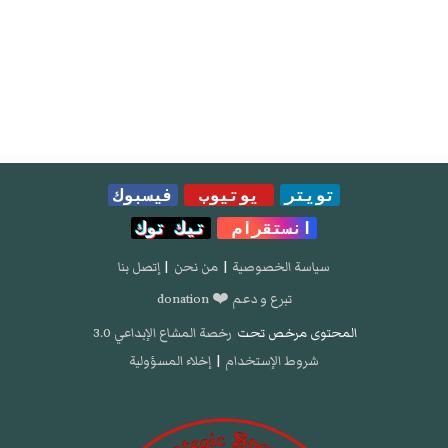
تويتر
يوتيوب
فيسبوك
انستقرام
تيك توك
سياسة الخصوصية
|
من نحن
|
إتصل بنا
تبرع و دعم ❤️ donation
المحتوى مرخص تحت
رخصة المشاع الإبداعي 3.0
شروط الإستخدام
|
إخلاء المسؤولية