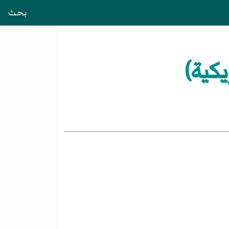
بحث
كية)