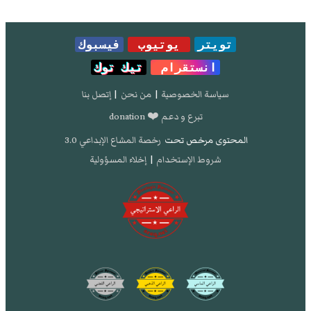
تويتر
يوتيوب
فيسبوك
انستقرام
تيك توك
سياسة الخصوصية
|
من نحن
|
إتصل بنا
تبرع و دعم ❤️ donation
المحتوى مرخص تحت
رخصة المشاع الإبداعي 3.0
شروط الإستخدام
|
إخلاء المسؤولية