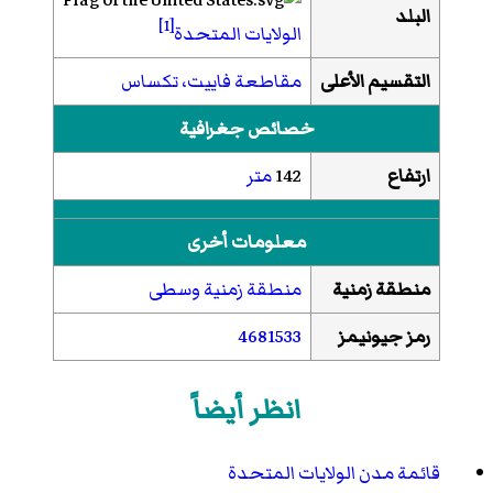
البلد
[1]
الولايات المتحدة
التقسيم الأعلى
مقاطعة فاييت، تكساس
خصائص جغرافية
ارتفاع
142
متر
معلومات أخرى
منطقة زمنية
منطقة زمنية وسطى
رمز جيونيمز
4681533
انظر أيضاً
قائمة مدن الولايات المتحدة