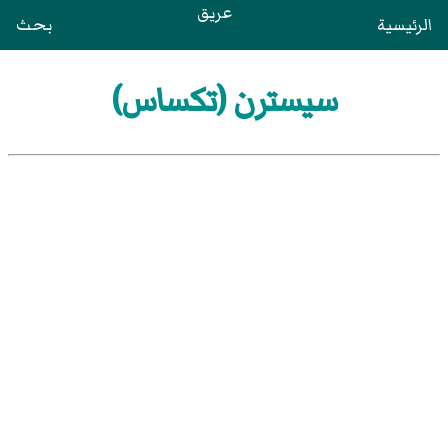
عريق
الرئيسية
بحث
سيسترن (تكساس)