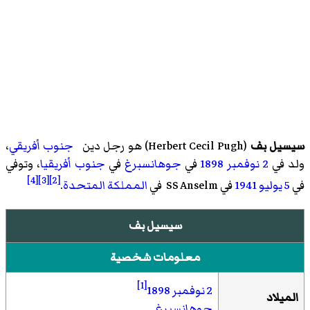
سيسيل بف
(
Herbert Cecil Pugh
)‏ هو رجل دين
جنوب أفريقي
،
ولد في
2 نوفمبر
1898
في
جوهانسبرغ
في
جنوب أفريقيا
، وتوفي
[4]
[3]
[2]
في
5 يوليو
1941
في SS Anselm في
المملكة المتحدة
.
سيسيل بف
معلومات شخصية
[1]
2 نوفمبر
1898
الميلاد
جوهانسبرغ