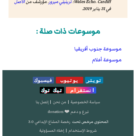
. Cardiff:
Wales Echo
ترينيتي ميرور
. مؤرشف من
الأصل
في 31 يناير 2019
.
موسوعات ذات صلة :
موسوعة جنوب أفريقيا
موسوعة أعلام
تويتر
يوتيوب
فيسبوك
انستقرام
تيك توك
سياسة الخصوصية
|
من نحن
|
إتصل بنا
تبرع و دعم ❤️ donation
المحتوى مرخص تحت
رخصة المشاع الإبداعي 3.0
شروط الإستخدام
|
إخلاء المسؤولية