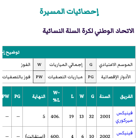
إحصائيات المسيرة
الاتحاد الوطني لكرة السلة النسائية
توضيح إح
الموسم الاعتيادي
G
إجمالي المياريات
W
الفوز
الأدوار الإقصائية
PG
مباريات التصفيات
PW
فوز بالتصفيات
W–
الفريق
السنة
G
W
L
النهاية
PG
PW
L%
فينيكس
—
—
5
.406
19
13
32
2001
ميركوري
فينيكس
2002
10
6
4
.600
(استقالت)
—
—