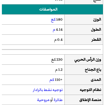
المواصفات
الوزن
580
كغ
الطول
4.14
م
القطر
0.4 م
وزن الرأس الحربي
230 كغ
باع الجناح
1.2 م
المدى
+110
كم
نظام التوجيه
توجيه نشط بالرادار
منصة الإطلاق
طائرة
أو
مروحية