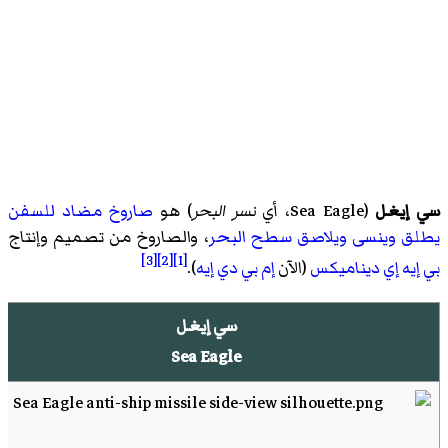
سي إيغل
(
Sea Eagle، أي
نسر البحر
)‏ هو
صاروخ مضاد للسفن
يطلق وينسى
ويلاصق سطح البحر
، والصاروخ من تصميم وإنتاج
[3]
[2]
[1]
بي إيه إي ديناميكس
(الآن
إم بي دي إيه
).
سي إيغل
Sea Eagle