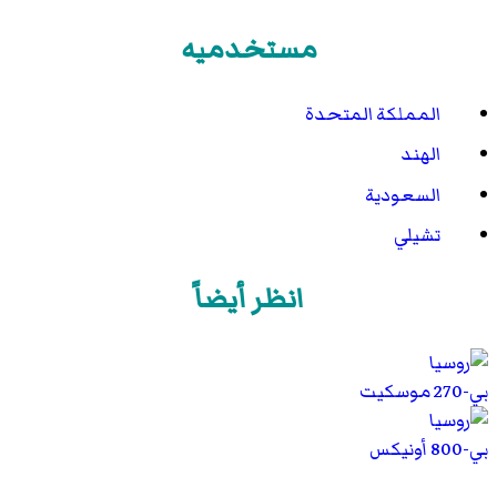
مستخدميه
المملكة المتحدة
الهند
السعودية
تشيلي
انظر أيضاً
بي-270 موسكيت
بي-800 أونيكس