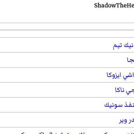
يك تيم
ا
اشي ايزوكا
ي ناكا
نفذ سونيك
ر وير