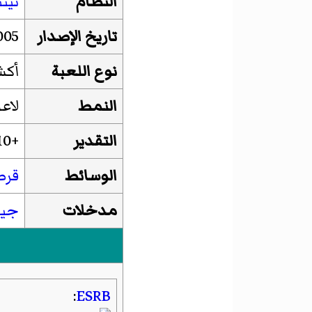
النظام
نين
تاریخ الإصدار
005
نوع اللعبة
أكش
النمط
لاع
التقدير
+10
الوسائط
قرص
مدخلات
جيم
:
ESRB