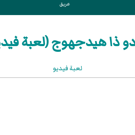
عريق
و ذا هيدجهوج (لعبة فيدي
لعبة فيديو