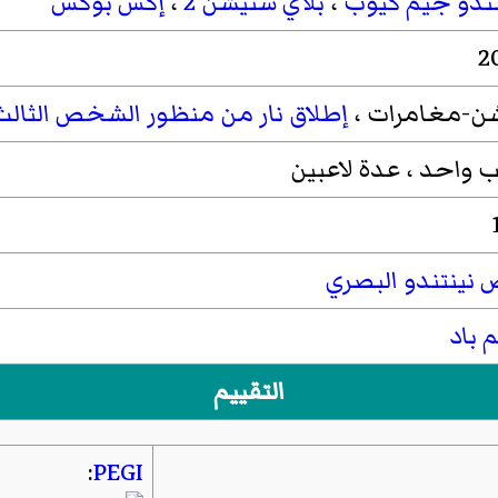
تندو جيم كيوب
،
بلاي ستيشن 2
،
إكس بوكس
2
ن-مغامرات ،
إطلاق نار من منظور الشخص الثالث
ب واحد ، عدة لاعبين
 نينتندو البصري
 باد
التقييم
:
PEGI