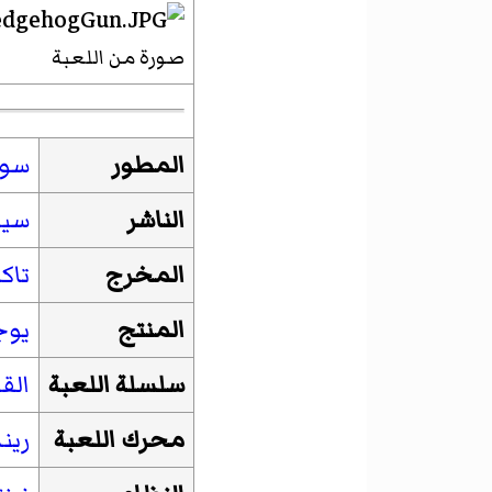
صورة من اللعبة
المطور
سون
الناشر
سيج
المخرج
تاك
المنتج
يوج
سلسلة اللعبة
الق
محرك اللعبة
ريند