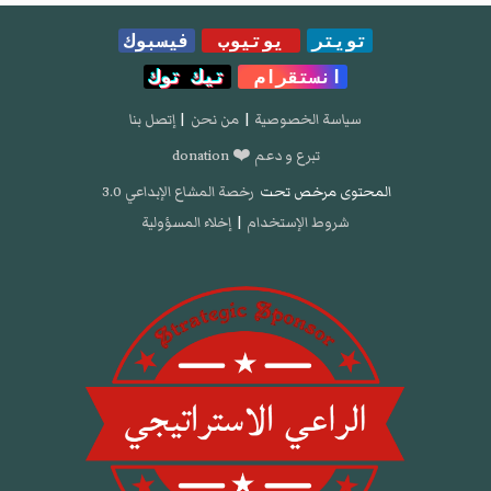
تويتر
يوتيوب
فيسبوك
انستقرام
تيك توك
سياسة الخصوصية
|
من نحن
|
إتصل بنا
تبرع و دعم ❤️ donation
المحتوى مرخص تحت
رخصة المشاع الإبداعي 3.0
شروط الإستخدام
|
إخلاء المسؤولية