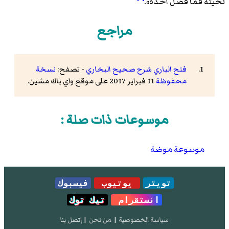
لحيته فما فضل أخذه».
مراجع
فتح الباري شرح صحيح البخاري
- تصفح:
نسخة
محفوظة
11 فبراير 2017 على موقع واي باك مشين.
موسوعات ذات صلة :
موسوعة موضة
تويتر
يوتيوب
فيسبوك
انستقرام
تيك توك
سياسة الخصوصية
|
من نحن
|
إتصل بنا