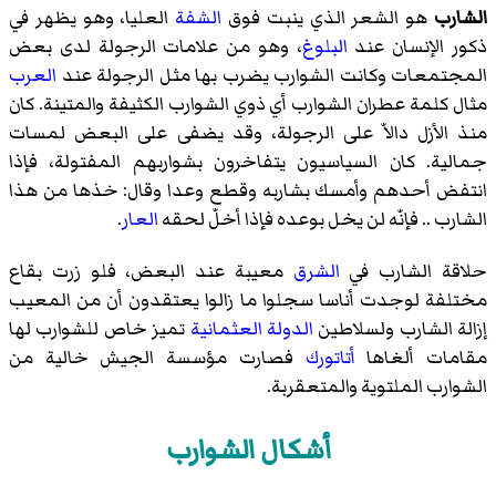
الشارب
هو الشعر الذي ينبت فوق
الشفة
العليا، وهو يظهر في
ذكور الإنسان عند
البلوغ
، وهو من علامات الرجولة لدى بعض
المجتمعات وكانت الشوارب يضرب بها مثل الرجولة عند
العرب
مثال كلمة عطران الشوارب أي ذوي الشوارب الكثيفة والمتينة. كان
منذ الأزل دالاّ على الرجولة، وقد يضفى على البعض لمسات
جمالية. كان السياسيون يتفاخرون بشواربهم المفتولة، فإذا
انتفض أحدهم وأمسك بشاربه وقطع وعدا وقال: خذها من هذا
الشارب .. فإنّه لن يخل بوعده فإذا أخلّ لحقه
العار
.
حلاقة الشارب في
الشرق
معيبة عند البعض، فلو زرت بقاع
مختلفة لوجدت أناسا سجلوا ما زالوا يعتقدون أن من المعيب
إزالة الشارب ولسلاطين
الدولة العثمانية
تميز خاص للشوارب لها
مقامات ألغاها
أتاتورك
فصارت مؤسسة الجيش خالية من
الشوارب الملتوية والمتعقربة.
أشكال الشوارب