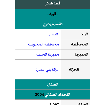
قرية شاكر
-
قرية
-
تقسيم إداري
البلد
اليمن
المحافظة
محافظة المحويت
المديرية
مديرية الخبت
العزلة
عزلة بني عمارة
السكان
التعداد السكاني
2004
السكان
2٬097