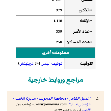
• الذكور
979
• الإناث
1٬118
• عدد الأسر
339
• عدد المساكن
258
معلومات أخرى
التوقيت
توقيت اليمن
(+3
غرينيتش
)
مراجع وروابط خارجية
"الدليل الشامل - محافظة المحويت - مديرية الخبت -
عزلة بني عماره"
.
www.yemenna.com
. مؤرشف من
الأصل
في 21 نوفمبر 2019
.