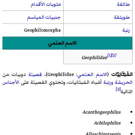
طائفة
مئويات الأقدام
طويئفة
جنبيات المياسم
رتبة
Geophilomorpha
الاسم العلمي
[1]
[2]
Geophilidae
الشَبْثَانِيَّات
(
الاسم العلمي
:
Geophilidae
)،
فصيلة
دويبات من
الحريشة
ورتبة
أشباه الشبثانيات، وتحتوي الفصيلة على
الأجناس
[3]
التالية
Acanthogeophilus
Achilophilus
Alloschizotaenia