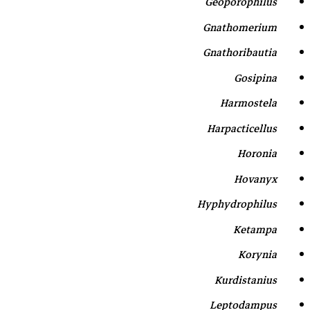
Geoporophilus
Gnathomerium
Gnathoribautia
Gosipina
Harmostela
Harpacticellus
Horonia
Hovanyx
Hyphydrophilus
Ketampa
Korynia
Kurdistanius
Leptodampus