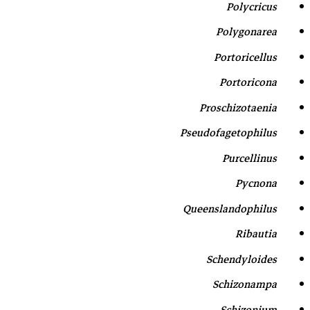
Polycricus
Polygonarea
Portoricellus
Portoricona
Proschizotaenia
Pseudofagetophilus
Purcellinus
Pycnona
Queenslandophilus
Ribautia
Schendyloides
Schizonampa
Schizonium