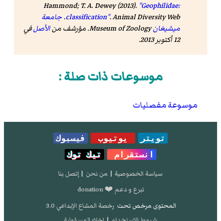
Hammond; T. A. Dewey (2013).
"Geophilidae:
Animal Diversity Web
.
classification"
.
جامعة
ميشيغان
Museum of Zoology. مؤرشف من
الأصل
في
12 أكتوبر 2013
.
موسوعات ذات صلة :
موسوعة مفصليات
تويتر
يوتيوب
فيسبوك
انستقرام
تيك توك
سياسة الخصوصية
|
من نحن
|
إتصل بنا
تبرع و دعم ❤️ donation
المحتوى مرخص تحت
رخصة المشاع الإبداعي 3.0
شروط الإستخدام
|
إخلاء المسؤولية