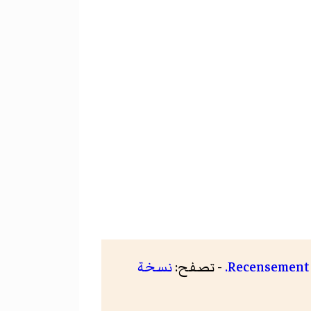
Recensement 2
- تصفح:
نسخة