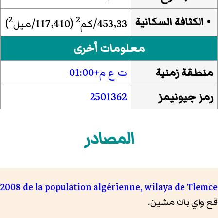
2
2
•
الكثافة السكانية
453٬33/كم
(117٬410/ميل
)
معلومات أخرى
منطقة زمنية
ت ع م+01:00
رمز جيونيمز
2501362
المصادر
008 de la population algérienne, wilaya de Tlemcen, 