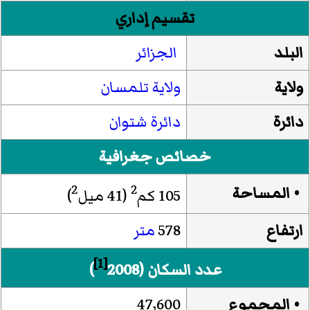
تقسيم إداري
البلد
الجزائر
ولاية
ولاية تلمسان
دائرة
دائرة شتوان
خصائص جغرافية
2
2
• المساحة
105 كم
(41 ميل
)
ارتفاع
578
متر
[1]
عدد السكان (2008
)
• المجموع
47٬600