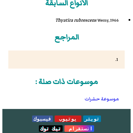
الأنواع السابقة
Thyatira rubrescens
Werny, 1966
المراجع
موسوعات ذات صلة :
موسوعة حشرات
تويتر
يوتيوب
فيسبوك
انستقرام
تيك توك