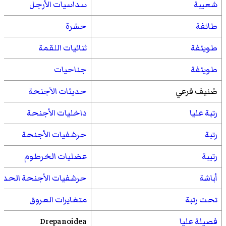
شعيبة
سداسيات الأرجل
طائفة
حشرة
طويئفة
ثنائيات اللقمة
طويئفة
جناحيات
صُنيف فرعي
حديثات الأجنحة
رتبة عليا
داخليات الأجنحة
رتبة
حرشفيات الأجنحة
رتيبة
عضليات الخرطوم
أباشة
حرشفيات الأجنحة الحديث
تحت رتبة
متغايرات العروق
فصيلة عليا
Drepanoidea