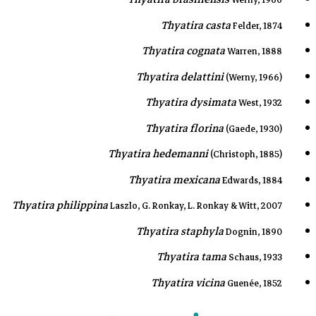
Thyatira casta
Felder, 1874
Thyatira cognata
Warren, 1888
Thyatira delattini
(Werny, 1966)
Thyatira dysimata
West, 1932
Thyatira florina
(Gaede, 1930)
Thyatira hedemanni
(Christoph, 1885)
Thyatira mexicana
Edwards, 1884
Thyatira philippina
Laszlo, G. Ronkay, L. Ronkay & Witt, 2007
Thyatira staphyla
Dognin, 1890
Thyatira tama
Schaus, 1933
Thyatira vicina
Guenée, 1852