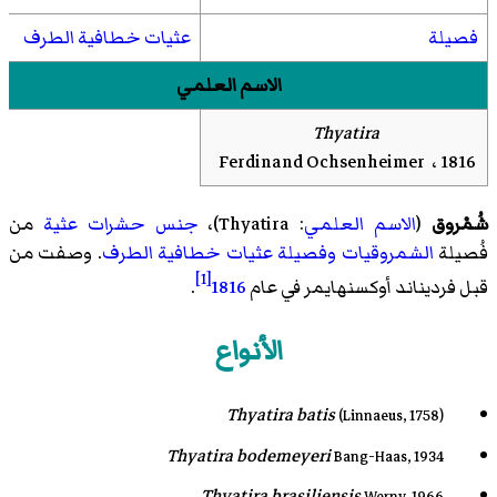
فصيلة
عثيات خطافية الطرف
الاسم العلمي
Thyatira
Ferdinand Ochsenheimer ، 1816
شُمْروق
(
الاسم العلمي
:
Thyatira
)،
جنس
حشرات
عثية
من
فُصيلة
الشمروقيات
وفصيلة
عثيات خطافية الطرف
. وصفت من
[1]
قبل فرديناند أوكسنهايمر في عام
1816
.
الأنواع
Thyatira batis
(Linnaeus, 1758)
Thyatira bodemeyeri
Bang-Haas, 1934
Thyatira brasiliensis
Werny, 1966