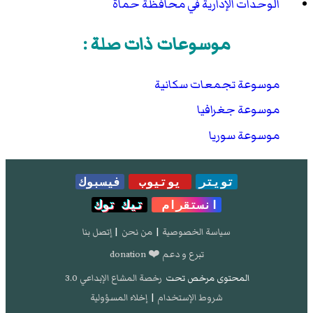
الوحدات الإدارية في محافظة حماة
موسوعات ذات صلة :
موسوعة تجمعات سكانية
موسوعة جغرافيا
موسوعة سوريا
تويتر
يوتيوب
فيسبوك
انستقرام
تيك توك
سياسة الخصوصية
|
من نحن
|
إتصل بنا
تبرع و دعم ❤️ donation
المحتوى مرخص تحت
رخصة المشاع الإبداعي 3.0
شروط الإستخدام
|
إخلاء المسؤولية