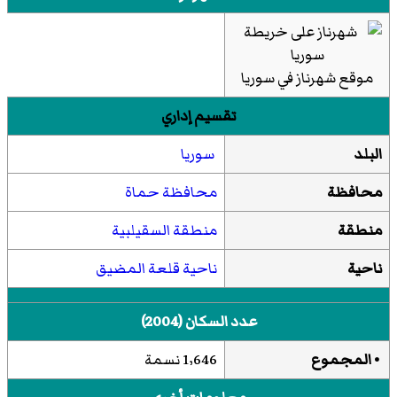
موقع شهرناز في سوريا
تقسيم إداري
البلد
سوريا
محافظة
محافظة حماة
منطقة
منطقة السقيلبية
ناحية
ناحية قلعة المضيق
عدد السكان (2004)
• المجموع
1٬646 نسمة