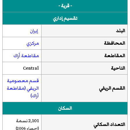
- قرية -
تقسيم إداري
البلد
إيران
المحافظة
مركزي
المقاطعة
مقاطعة أراك
الناحية
Central
قسم معصومية
القسم الريفي
الريفي (مقاطعة
أراك)
السكان
2,101 نسمة
التعداد السكاني
(إحصاء 2006)