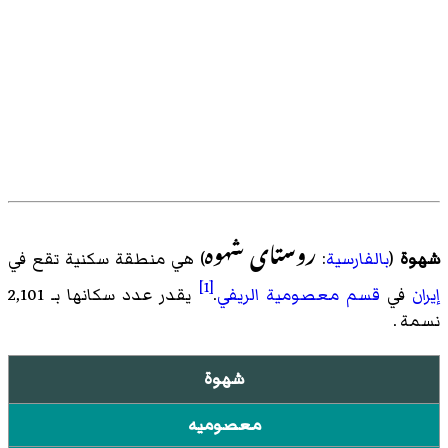
روستای شهوه
شهوة
(
بالفارسية
:
) هي منطقة سكنية تقع في
[1]
إيران
في
قسم معصومیة الريفي
.
يقدر عدد سكانها بـ 2,101
نسمة .
شهوة
معصوميه