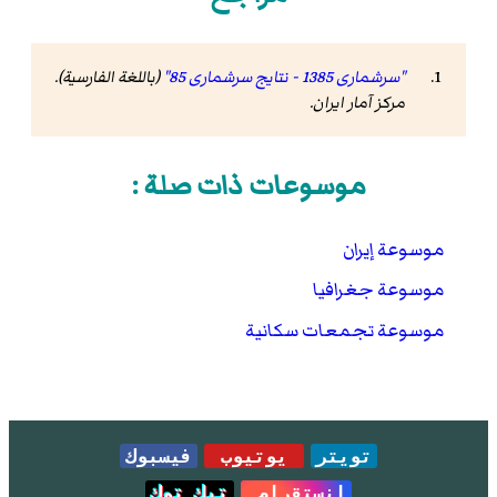
"سرشماری 1385 - نتایج سرشماری 85"
(باللغة الفارسية).
مرکز آمار ایران
.
موسوعات ذات صلة :
موسوعة إيران
موسوعة جغرافيا
موسوعة تجمعات سكانية
تويتر
يوتيوب
فيسبوك
انستقرام
تيك توك