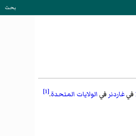
بحث
[1]
في
غاردنر
في
الولايات المتحدة
.