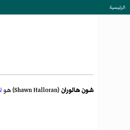
الرئيسية
شون هالوران
(
Shawn Halloran
)‏ هو
ل