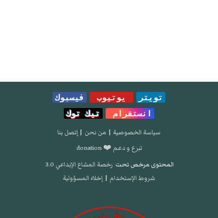
تويتر
يوتيوب
فيسبوك
انستقرام
تيك توك
سياسة الخصوصية
|
من نحن
|
إتصل بنا
تبرع و دعم ❤️ donation
المحتوى مرخص تحت
رخصة المشاع الإبداعي 3.0
شروط الإستخدام
|
إخلاء المسؤولية