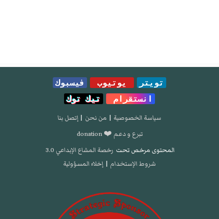
تويتر
يوتيوب
فيسبوك
انستقرام
تيك توك
سياسة الخصوصية
|
من نحن
|
إتصل بنا
تبرع و دعم ❤️ donation
المحتوى مرخص تحت
رخصة المشاع الإبداعي 3.0
شروط الإستخدام
|
إخلاء المسؤولية