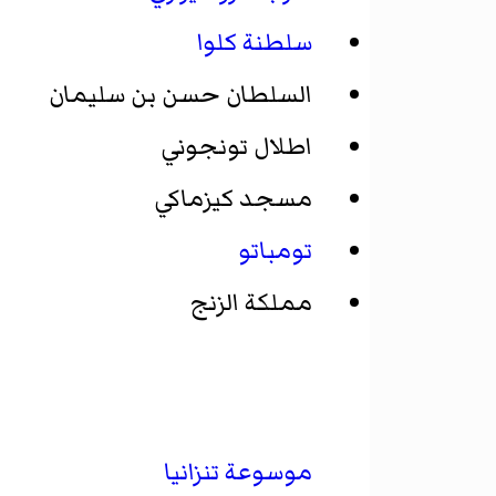
سلطنة كلوا
السلطان حسن بن سليمان
اطلال تونجوني
مسجد كيزماكي
تومباتو
مملكة الزنج
موسوعة تنزانيا