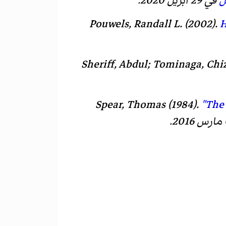
ل
في 29 أبريل 2020.
Pouwels, Randall L. (2002).
H
Sheriff, Abdul; Tominaga, Chiz
Spear, Thomas (1984).
"The 