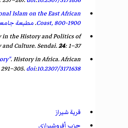
: 237–267.
doi
:
10.2307/3171636
nal Islam on the East African
Coast, 800-1900
.
مطبعة جامعة
in the History and Politics of
y and Culture
. Sendai.
24
: 1–37.
ory"
.
History in Africa
.
African
: 291–305.
doi
:
10.2307/3171638
قرية شيراز
حزب أفروشيرازي