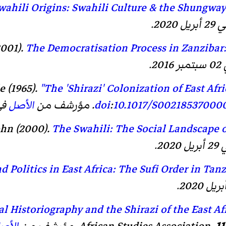
wahili Origins: Swahili Culture & the Shung
أبريل 2020.
001).
The Democratisation Process in Zanzibar:
2016.
e (1965).
"The 'Shirazi' Colonization of East Afri
10.1017/S00218537000
:
doi
. مؤرشف من
الأصل
في 29 أبر
ohn (2000).
The Swahili: The Social Landscape o
ل 2020.
d Politics in East Africa: The Sufi Order in Tan
al Historiography and the Shirazi of the East Af