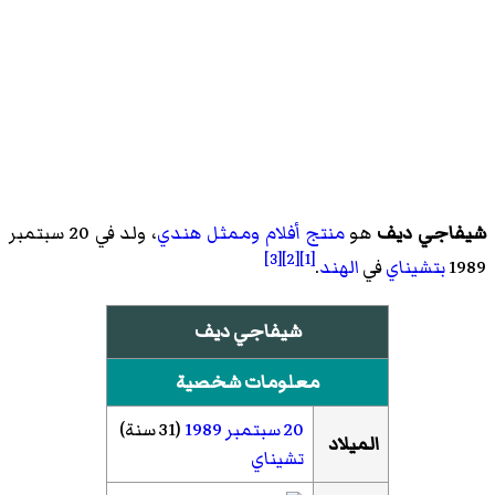
شيفاجي ديف
هو
منتج أفلام
وممثل
هندي
، ولد في 20 سبتمبر
[3]
[2]
[1]
1989
بتشيناي
في
الهند
.
شيفاجي ديف
معلومات شخصية
20 سبتمبر
1989
(31 سنة)
الميلاد
تشيناي