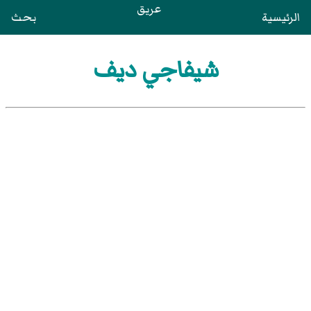
عريق
الرئيسية
بحث
شيفاجي ديف